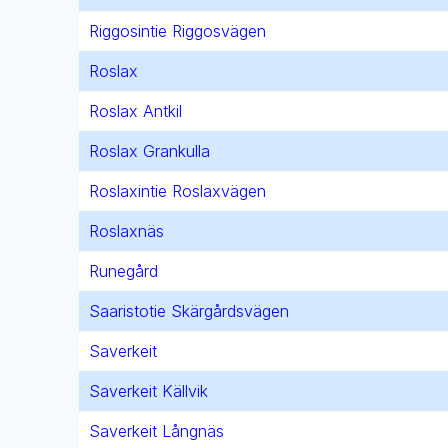
Riggosintie Riggosvägen
Roslax
Roslax Antkil
Roslax Grankulla
Roslaxintie Roslaxvägen
Roslaxnäs
Runegård
Saaristotie Skärgårdsvägen
Saverkeit
Saverkeit Källvik
Saverkeit Långnäs