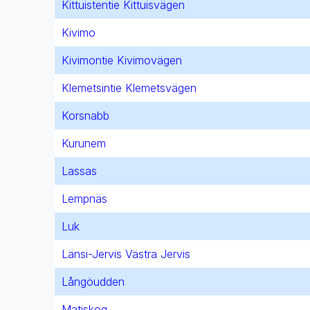
Kittuistentie Kittuisvägen
Kivimo
Kivimontie Kivimovägen
Klemetsintie Klemetsvägen
Korsnabb
Kurunem
Lassas
Lempnäs
Luk
Länsi-Jervis Västra Jervis
Långöudden
Matiskog