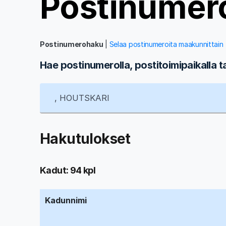
Postinumer
Postinumerohaku
|
Selaa postinumeroita maakunnittain
Hae postinumerolla, postitoimipaikalla t
Hakutulokset
Kadut: 94 kpl
Kadunnimi