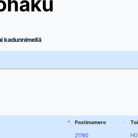
ohaku
ai kadunnimellä
Postinumero
To
21760
HO