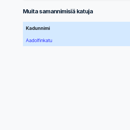
Muita samannimisiä katuja
Kadunnimi
Aadolfinkatu