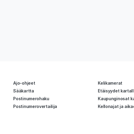
Ajo-ohjeet
Kelikamerat
Sääkartta
Etäisyydet kartal
Postinumerohaku
Kaupunginosat ka
Postinumerovertailija
Kellonajat ja aika