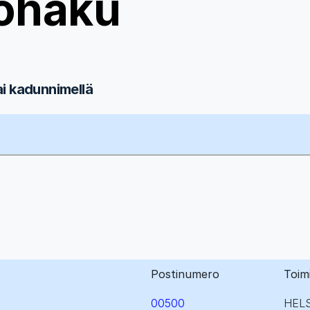
ohaku
ai kadunnimellä
Postinumero
Toim
00500
HELS