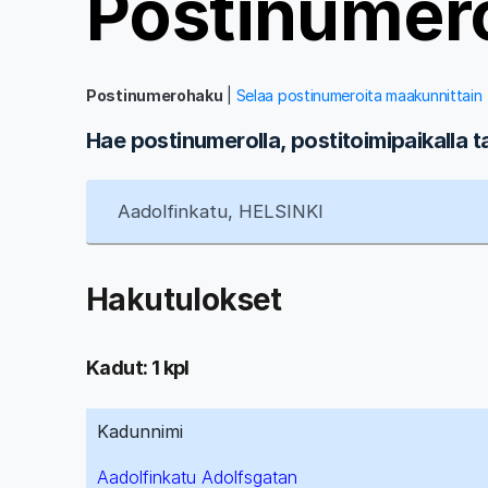
Postinumer
Postinumerohaku
|
Selaa postinumeroita maakunnittain
Hae postinumerolla, postitoimipaikalla t
Hakutulokset
Kadut: 1 kpl
Kadunnimi
Aadolfinkatu Adolfsgatan