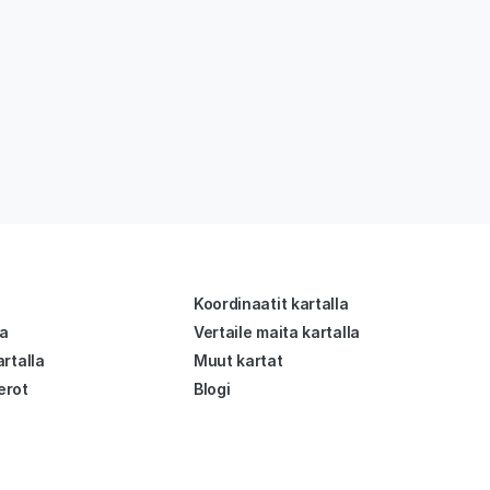
Koordinaatit kartalla
la
Vertaile maita kartalla
rtalla
Muut kartat
erot
Blogi