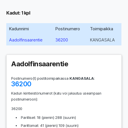
Kadut: 1 kpl
Kadunnimi
Postinumero
Toimipaikka
Aadolfinsaarentie
36200
KANGASALA
Aadolfinsaarentie
Postinumero(t) postitoimipaikassa
KANGASALA
:
36200
Kadun kiinteistönumerot
(katu voi jakautua useampaan
:
postinumeroon)
36200
Parilliset: 18 (pienin) 288 (suurin)
Parittomat: 41 (pienin) 109 (suurin)