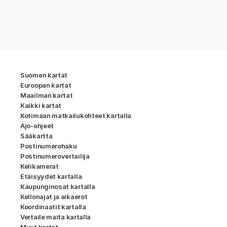
Suomen kartat
Euroopan kartat
Maailman kartat
Kaikki kartat
Kotimaan matkailukohteet kartalla
Ajo-ohjeet
Sääkartta
Postinumerohaku
Postinumerovertailija
Kelikamerat
Etäisyydet kartalla
Kaupunginosat kartalla
Kellonajat ja aikaerot
Koordinaatit kartalla
Vertaile maita kartalla