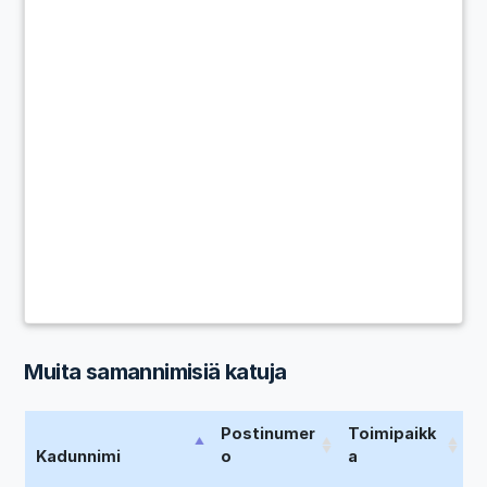
Muita samannimisiä katuja
Postinumer
Toimipaikk
Kadunnimi
o
a