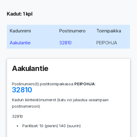
Kadut: 1 kpl
Kadunnimi
Postinumero
Toimipaikka
Aakulantie
32810
PEIPOHJA
Aakulantie
Postinumero(t) postitoimipaikassa
PEIPOHJA
:
32810
Kadun kiinteistönumerot
(katu voi jakautua useampaan
:
postinumeroon)
32810
Parilliset: 10 (pienin) 140 (suurin)