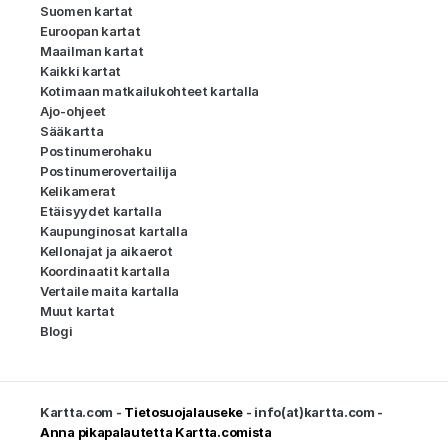
Suomen kartat
Euroopan kartat
Maailman kartat
Kaikki kartat
Kotimaan matkailukohteet kartalla
Ajo-ohjeet
Sääkartta
Postinumerohaku
Postinumerovertailija
Kelikamerat
Etäisyydet kartalla
Kaupunginosat kartalla
Kellonajat ja aikaerot
Koordinaatit kartalla
Vertaile maita kartalla
Muut kartat
Blogi
Kartta.com -
Tietosuojalauseke
- info(at)kartta.com -
Anna pikapalautetta Kartta.comista