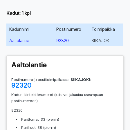
Kadut: 1 kpl
Kadunnimi
Postinumero
Toimipaikka
Aaltolantie
92320
SIIKAJOKI
Aaltolantie
Postinumero(t) postitoimipaikassa
SIIKAJOKI
:
92320
Kadun kiinteistönumerot
(katu voi jakautua useampaan
:
postinumeroon)
92320
Parittomat: 33 (pienin)
Parilliset: 38 (pienin)