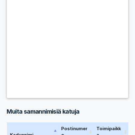
Muita samannimisiä katuja
Postinumer
Toimipaikk
Kadunnimi
o
a