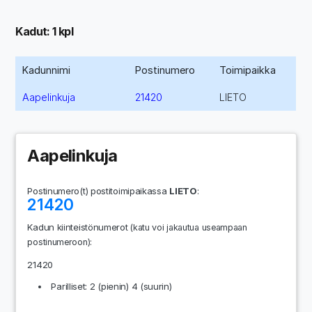
Kadut: 1 kpl
Kadunnimi
Postinumero
Toimipaikka
Aapelinkuja
21420
LIETO
Aapelinkuja
Postinumero(t) postitoimipaikassa
LIETO
:
21420
Kadun kiinteistönumerot
(katu voi jakautua useampaan
:
postinumeroon)
21420
Parilliset: 2 (pienin) 4 (suurin)