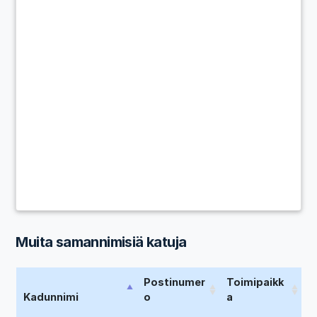
Muita samannimisiä katuja
Postinumer
Toimipaikk
Kadunnimi
o
a