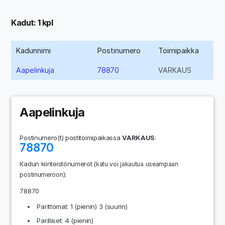
Kadut: 1 kpl
Kadunnimi
Postinumero
Toimipaikka
Aapelinkuja
78870
VARKAUS
Aapelinkuja
Postinumero(t) postitoimipaikassa
VARKAUS
:
78870
Kadun kiinteistönumerot
(katu voi jakautua useampaan
:
postinumeroon)
78870
Parittomat: 1 (pienin) 3 (suurin)
Parilliset: 4 (pienin)