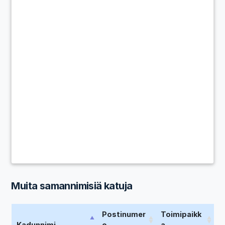
Muita samannimisiä katuja
Postinumer
Toimipaikk
Kadunnimi
o
a