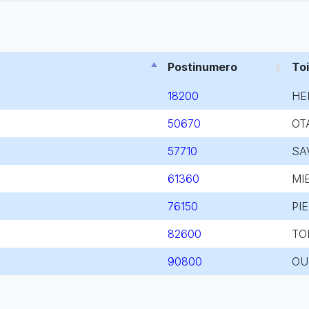
Postinumero
To
18200
HE
50670
OT
57710
SA
61360
MI
76150
PI
82600
TO
90800
OU