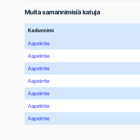
Muita samannimisiä katuja
Kadunnimi
Aapelintie
Aapelintie
Aapelintie
Aapelintie
Aapelintie
Aapelintie
Aapelintie