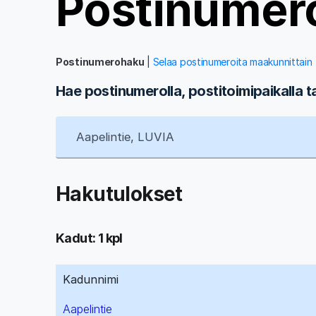
Postinumer
Postinumerohaku
|
Selaa postinumeroita maakunnittain
Hae postinumerolla, postitoimipaikalla t
Hakutulokset
Kadut: 1 kpl
Kadunnimi
Aapelintie