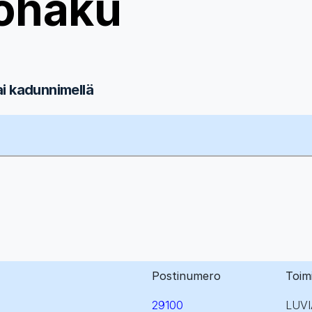
ohaku
ai kadunnimellä
Postinumero
Toim
29100
LUVI