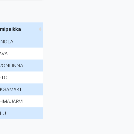
imipaikka
INOLA
AVA
VONLINNA
ETO
EKSÄMÄKI
HMAJÄRVI
LU