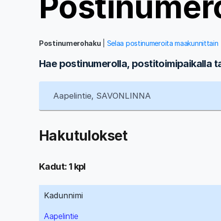
Postinumer
Postinumerohaku
|
Selaa postinumeroita maakunnittain
Hae postinumerolla, postitoimipaikalla t
Hakutulokset
Kadut: 1 kpl
Kadunnimi
Aapelintie