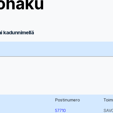
ohaku
ai kadunnimellä
Postinumero
Toim
57710
SAV