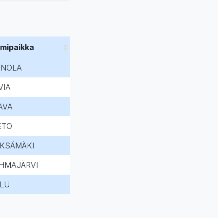
imipaikka
INOLA
VIA
AVA
ETO
EKSÄMÄKI
HMAJÄRVI
LU