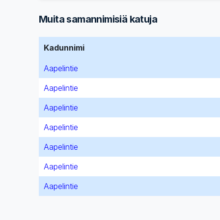
Muita samannimisiä katuja
Kadunnimi
Aapelintie
Aapelintie
Aapelintie
Aapelintie
Aapelintie
Aapelintie
Aapelintie