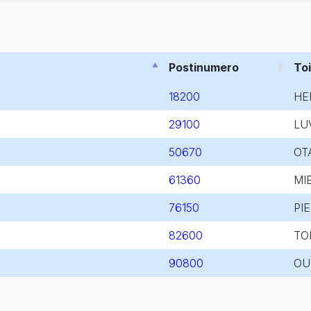
Postinumero
To
18200
HE
29100
LU
50670
OT
61360
MI
76150
PI
82600
TO
90800
OU