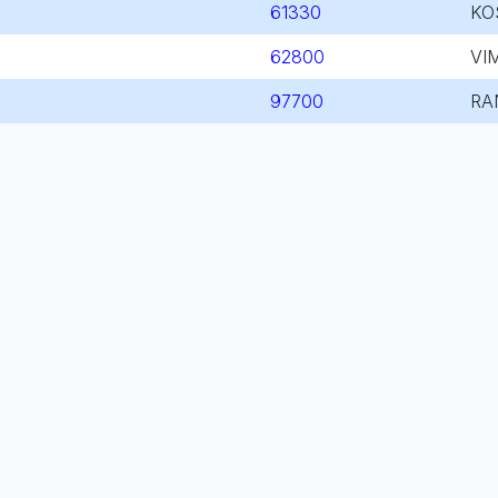
61330
KO
62800
VI
97700
RA