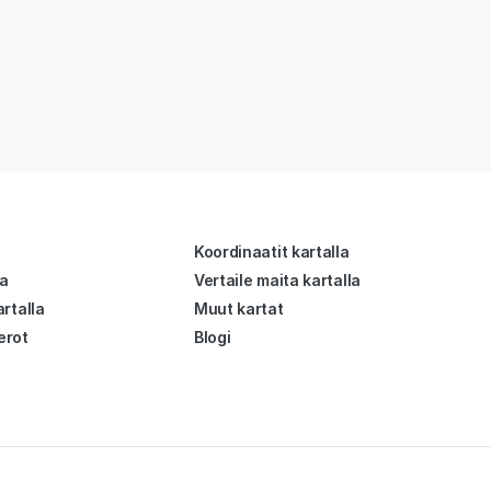
Koordinaatit kartalla
la
Vertaile maita kartalla
rtalla
Muut kartat
erot
Blogi