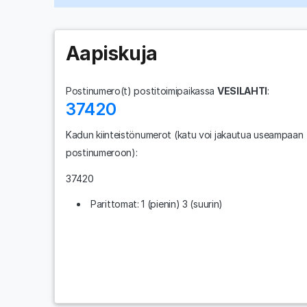
Aapiskuja
Postinumero(t) postitoimipaikassa
VESILAHTI
:
37420
Kadun kiinteistönumerot
(katu voi jakautua useampaan
postinumeroon)
:
37420
Parittomat: 1 (pienin) 3 (suurin)