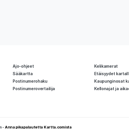
Ajo-ohjeet
Kelikamerat
Sääkartta
Etäisyydet kartal
Postinumerohaku
Kaupunginosat ka
Postinumerovertailija
Kellonajat ja aika
m -
Anna pikapalautetta Kartta.comista