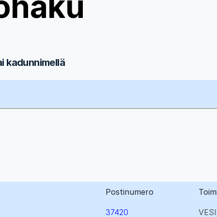
ohaku
ai kadunnimellä
Postinumero
Toim
37420
VESI