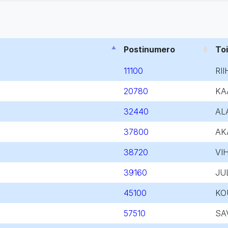
Postinumero
To
11100
RII
20780
KA
32440
AL
37800
AK
38720
VI
39160
JU
45100
KO
57510
SA