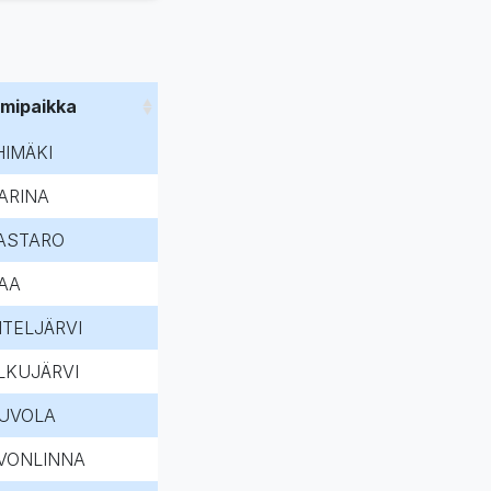
imipaikka
HIMÄKI
ARINA
ASTARO
AA
HTELJÄRVI
LKUJÄRVI
UVOLA
VONLINNA