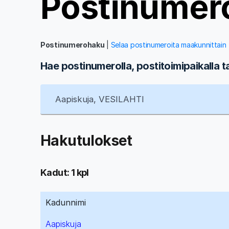
Postinumer
Postinumerohaku
|
Selaa postinumeroita maakunnittain
Hae postinumerolla, postitoimipaikalla t
Hakutulokset
Kadut: 1 kpl
Kadunnimi
Aapiskuja