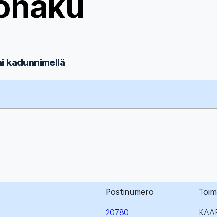
ohaku
ai kadunnimellä
Postinumero
Toim
20780
KAA