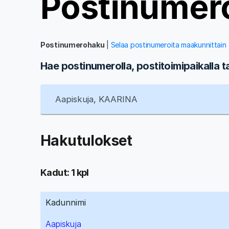
Postinumer
Postinumerohaku
|
Selaa postinumeroita maakunnittain
Hae postinumerolla, postitoimipaikalla t
Hakutulokset
Kadut: 1 kpl
Kadunnimi
Aapiskuja