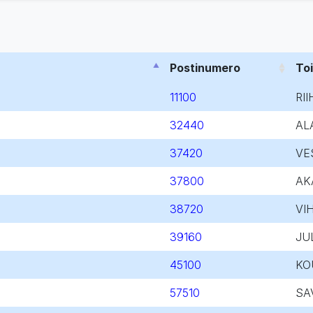
Postinumero
To
11100
RII
32440
AL
37420
VE
37800
AK
38720
VI
39160
JU
45100
KO
57510
SA