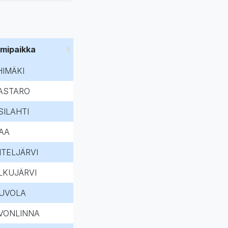
imipaikka
HIMÄKI
ASTARO
SILAHTI
AA
HTELJÄRVI
LKUJÄRVI
UVOLA
VONLINNA