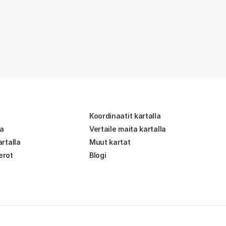
Koordinaatit kartalla
la
Vertaile maita kartalla
rtalla
Muut kartat
erot
Blogi