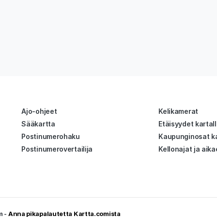
Ajo-ohjeet
Kelikamerat
Sääkartta
Etäisyydet kartal
Postinumerohaku
Kaupunginosat ka
Postinumerovertailija
Kellonajat ja aika
m -
Anna pikapalautetta Kartta.comista