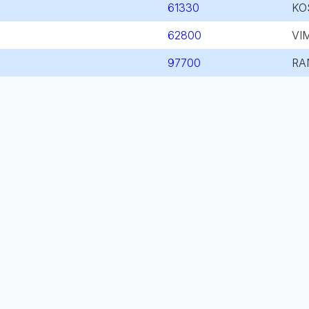
61330
KO
62800
VI
97700
RA