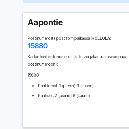
Aapontie
Postinumero(t) postitoimipaikassa
HOLLOLA
:
15880
Kadun kiinteistönumerot
(katu voi jakautua useampaan
postinumeroon)
:
15880
Parittomat: 1 (pienin) 9 (suurin)
Parilliset: 2 (pienin) 8 (suurin)