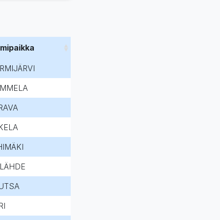
imipaikka
RMIJÄRVI
MMELA
RAVA
KELA
HIMÄKI
LLÄHDE
UTSA
RI