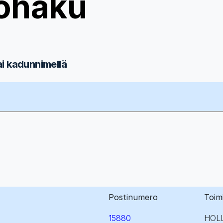
ohaku
ai kadunnimellä
Postinumero
Toim
15880
HOL