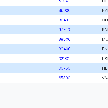
81700
LI
86900
PY
90410
OU
97700
RA
99300
MU
99400
EN
02180
ES
00730
HE
65300
VA