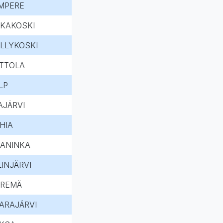
MPERE
KKAKOSKI
LLYKOSKI
TTOLA
LP
AJÄRVI
IHIA
ANINKA
LINJÄRVI
EREMÄ
ARAJÄRVI