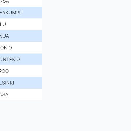
EKSA
HÄKUMPU
LU
NUA
ONIO
ONTEKIÖ
POO
LSINKI
ASA