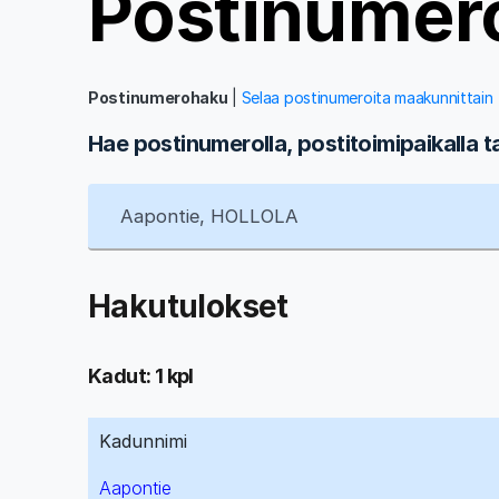
Postinumer
Postinumerohaku
|
Selaa postinumeroita maakunnittain
Hae postinumerolla, postitoimipaikalla t
Hakutulokset
Kadut: 1 kpl
Kadunnimi
Aapontie