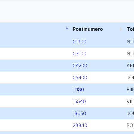
Postinumero
To
01900
NU
03100
NU
04200
KE
05400
JO
11130
RII
15540
VI
19650
JO
28840
PO