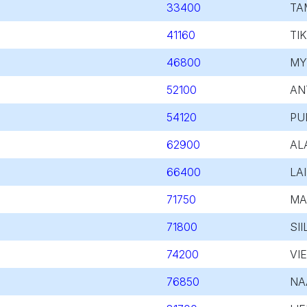
33400
TA
41160
TI
46800
MY
52100
AN
54120
PU
62900
AL
66400
LA
71750
MA
71800
SII
74200
VI
76850
NA