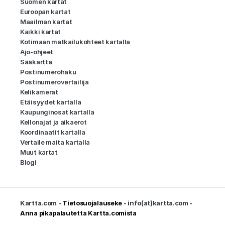
Suomen kartat
Euroopan kartat
Maailman kartat
Kaikki kartat
Kotimaan matkailukohteet kartalla
Ajo-ohjeet
Sääkartta
Postinumerohaku
Postinumerovertailija
Kelikamerat
Etäisyydet kartalla
Kaupunginosat kartalla
Kellonajat ja aikaerot
Koordinaatit kartalla
Vertaile maita kartalla
Muut kartat
Blogi
Kartta.com -
Tietosuojalauseke
- info(at)kartta.com -
Anna pikapalautetta Kartta.comista