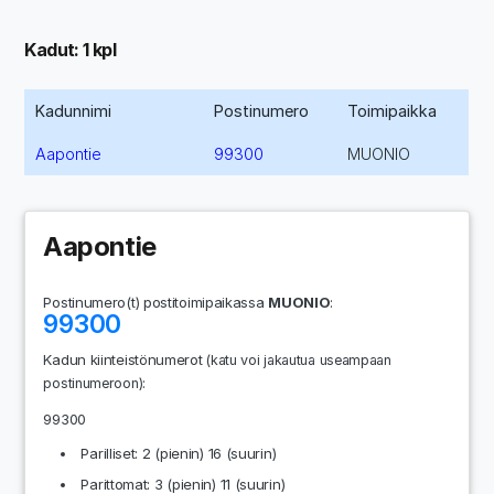
Kadut: 1 kpl
Kadunnimi
Postinumero
Toimipaikka
Aapontie
99300
MUONIO
Aapontie
Postinumero(t) postitoimipaikassa
MUONIO
:
99300
Kadun kiinteistönumerot
(katu voi jakautua useampaan
:
postinumeroon)
99300
Parilliset: 2 (pienin) 16 (suurin)
Parittomat: 3 (pienin) 11 (suurin)