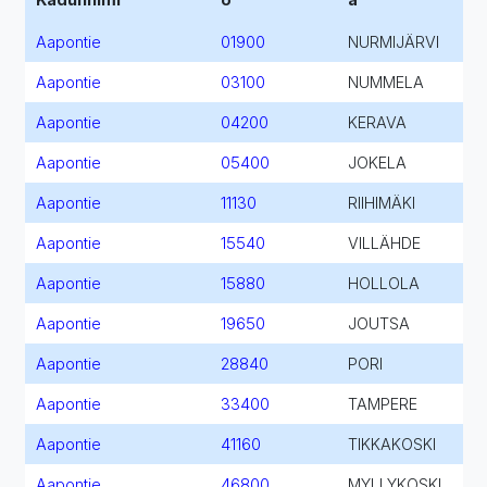
Aapontie
01900
NURMIJÄRVI
Aapontie
03100
NUMMELA
Aapontie
04200
KERAVA
Aapontie
05400
JOKELA
Aapontie
11130
RIIHIMÄKI
Aapontie
15540
VILLÄHDE
Aapontie
15880
HOLLOLA
Aapontie
19650
JOUTSA
Aapontie
28840
PORI
Aapontie
33400
TAMPERE
Aapontie
41160
TIKKAKOSKI
Aapontie
46800
MYLLYKOSKI