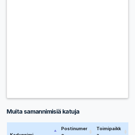
Muita samannimisiä katuja
Postinumer
Toimipaikk
Kadunnimi
o
a