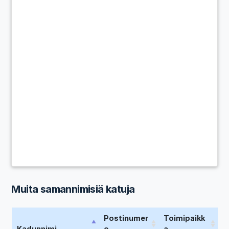
Muita samannimisiä katuja
Postinumer
Toimipaikk
Kadunnimi
o
a