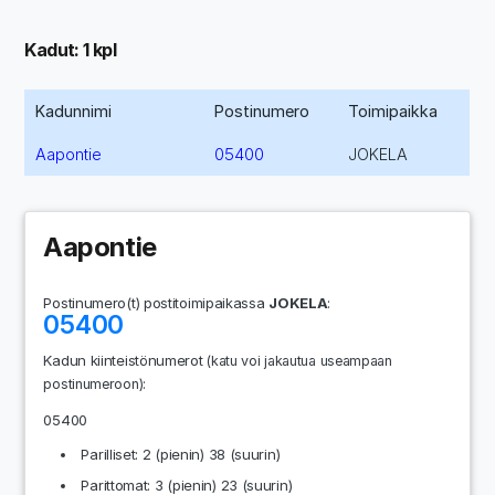
Kadut: 1 kpl
Kadunnimi
Postinumero
Toimipaikka
Aapontie
05400
JOKELA
Aapontie
Postinumero(t) postitoimipaikassa
JOKELA
:
05400
Kadun kiinteistönumerot
(katu voi jakautua useampaan
:
postinumeroon)
05400
Parilliset: 2 (pienin) 38 (suurin)
Parittomat: 3 (pienin) 23 (suurin)