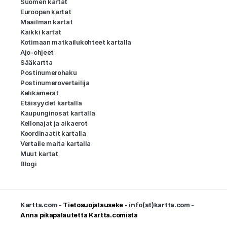
Suomen kartat
Euroopan kartat
Maailman kartat
Kaikki kartat
Kotimaan matkailukohteet kartalla
Ajo-ohjeet
Sääkartta
Postinumerohaku
Postinumerovertailija
Kelikamerat
Etäisyydet kartalla
Kaupunginosat kartalla
Kellonajat ja aikaerot
Koordinaatit kartalla
Vertaile maita kartalla
Muut kartat
Blogi
Kartta.com -
Tietosuojalauseke
- info(at)kartta.com -
Anna pikapalautetta Kartta.comista