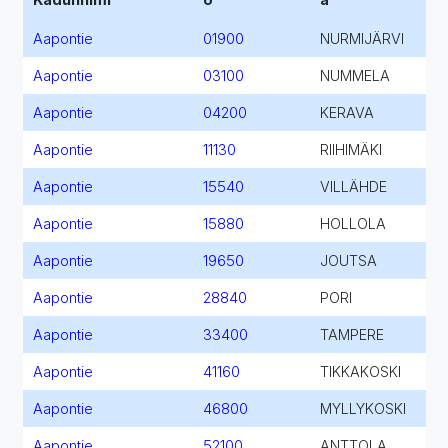
Aapontie
01900
NURMIJÄRVI
Aapontie
03100
NUMMELA
Aapontie
04200
KERAVA
Aapontie
11130
RIIHIMÄKI
Aapontie
15540
VILLÄHDE
Aapontie
15880
HOLLOLA
Aapontie
19650
JOUTSA
Aapontie
28840
PORI
Aapontie
33400
TAMPERE
Aapontie
41160
TIKKAKOSKI
Aapontie
46800
MYLLYKOSKI
Aapontie
52100
ANTTOLA