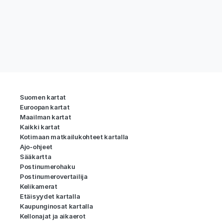
Suomen kartat
Euroopan kartat
Maailman kartat
Kaikki kartat
Kotimaan matkailukohteet kartalla
Ajo-ohjeet
Sääkartta
Postinumerohaku
Postinumerovertailija
Kelikamerat
Etäisyydet kartalla
Kaupunginosat kartalla
Kellonajat ja aikaerot