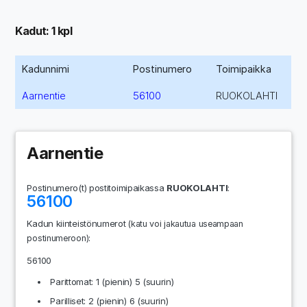
Kadut: 1 kpl
Kadunnimi
Postinumero
Toimipaikka
Aarnentie
56100
RUOKOLAHTI
Aarnentie
Postinumero(t) postitoimipaikassa
RUOKOLAHTI
:
56100
Kadun kiinteistönumerot
(katu voi jakautua useampaan
:
postinumeroon)
56100
Parittomat: 1 (pienin) 5 (suurin)
Parilliset: 2 (pienin) 6 (suurin)