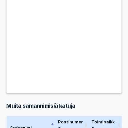
Muita samannimisiä katuja
Postinumer
Toimipaikk
Kadunnimi
o
a