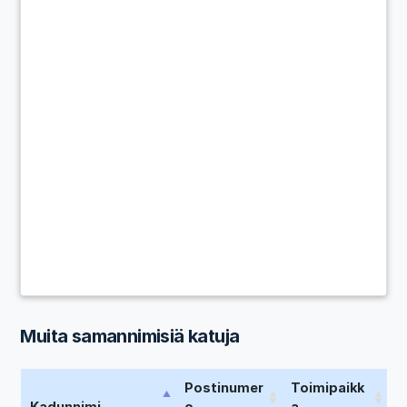
Muita samannimisiä katuja
Postinumer
Toimipaikk
Kadunnimi
o
a