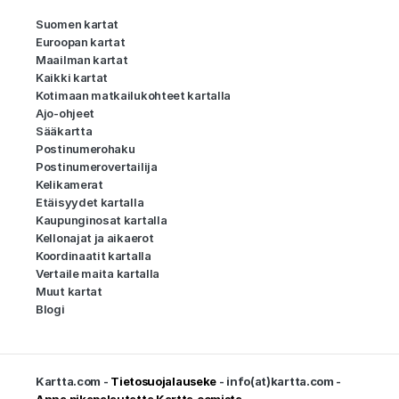
Suomen kartat
Euroopan kartat
Maailman kartat
Kaikki kartat
Kotimaan matkailukohteet kartalla
Ajo-ohjeet
Sääkartta
Postinumerohaku
Postinumerovertailija
Kelikamerat
Etäisyydet kartalla
Kaupunginosat kartalla
Kellonajat ja aikaerot
Koordinaatit kartalla
Vertaile maita kartalla
Muut kartat
Blogi
Kartta.com -
Tietosuojalauseke
- info(at)kartta.com -