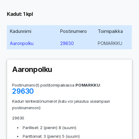
Kadut: 1 kpl
Kadunnimi
Postinumero
Toimipaikka
Aaronpolku
29630
POMARKKU
Aaronpolku
Postinumero(t) postitoimipaikassa
POMARKKU
:
29630
Kadun kiinteistönumerot
(katu voi jakautua useampaan
:
postinumeroon)
29630
Parilliset: 2 (pienin) 8 (suurin)
Parittomat: 3 (pienin) 5 (suurin)