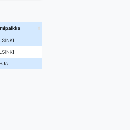
imipaikka
LSINKI
LSINKI
HJA