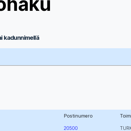
ohaku
ai kadunnimellä
Postinumero
Toim
20500
TUR