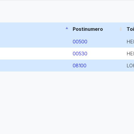
Postinumero
To
00500
HE
00530
HE
08100
LO