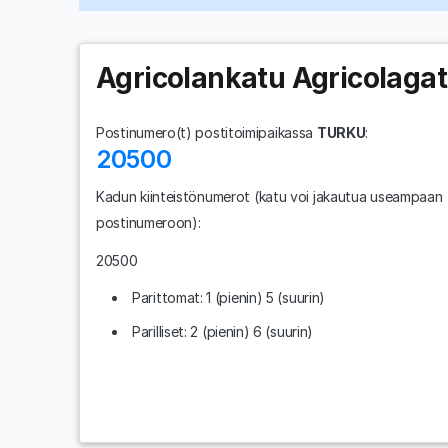
Agricolankatu Agricolaga
Postinumero(t) postitoimipaikassa
TURKU
:
20500
Kadun kiinteistönumerot
(katu voi jakautua useampaan
postinumeroon)
:
20500
Parittomat: 1 (pienin) 5 (suurin)
Parilliset: 2 (pienin) 6 (suurin)