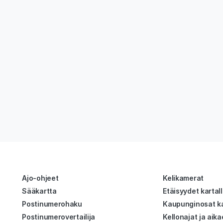
Ajo-ohjeet
Kelikamerat
Sääkartta
Etäisyydet kartal
Postinumerohaku
Kaupunginosat ka
Postinumerovertailija
Kellonajat ja aika