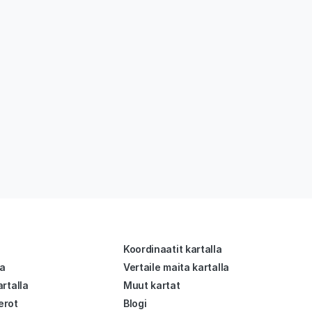
Koordinaatit kartalla
la
Vertaile maita kartalla
rtalla
Muut kartat
erot
Blogi