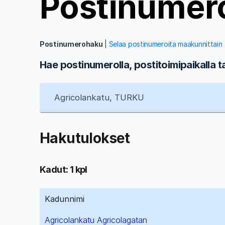
Postinumer
Postinumerohaku
|
Selaa postinumeroita maakunnittain
Hae postinumerolla, postitoimipaikalla t
Hakutulokset
Kadut: 1 kpl
Kadunnimi
Agricolankatu Agricolagatan