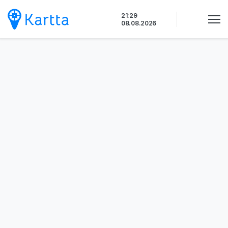
Siirry
21:29
sisältöön
08.08.2026