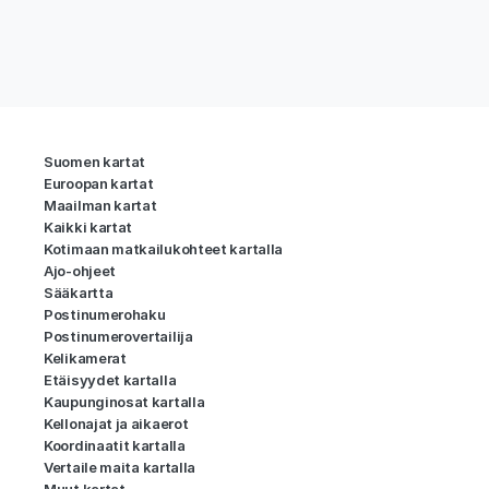
Suomen kartat
Euroopan kartat
Maailman kartat
Kaikki kartat
Kotimaan matkailukohteet kartalla
Ajo-ohjeet
Sääkartta
Postinumerohaku
Postinumerovertailija
Kelikamerat
Etäisyydet kartalla
Kaupunginosat kartalla
Kellonajat ja aikaerot
Koordinaatit kartalla
Vertaile maita kartalla