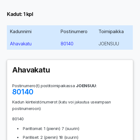
Kadut: 1 kpl
Kadunnimi
Postinumero
Toimipaikka
Ahavakatu
80140
JOENSUU
Ahavakatu
Postinumero(t) postitoimipaikassa
JOENSUU
:
80140
Kadun kiinteistönumerot
(katu voi jakautua useampaan
:
postinumeroon)
80140
Parittomat: 1 (pienin) 7 (suurin)
Parilliset: 2 (pienin) 18 (suurin)