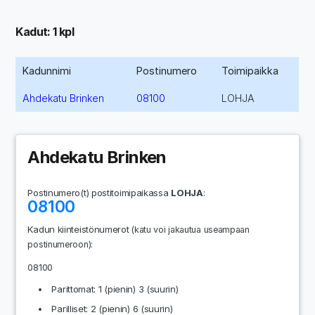
Kadut: 1 kpl
Kadunnimi
Postinumero
Toimipaikka
Ahdekatu Brinken
08100
LOHJA
Ahdekatu Brinken
Postinumero(t) postitoimipaikassa
LOHJA
:
08100
Kadun kiinteistönumerot
(katu voi jakautua useampaan
:
postinumeroon)
08100
Parittomat: 1 (pienin) 3 (suurin)
Parilliset: 2 (pienin) 6 (suurin)