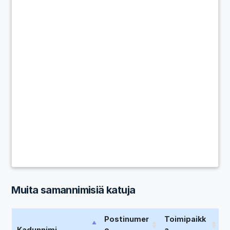
Muita samannimisiä katuja
Postinumer
Toimipaikk
Kadunnimi
o
a