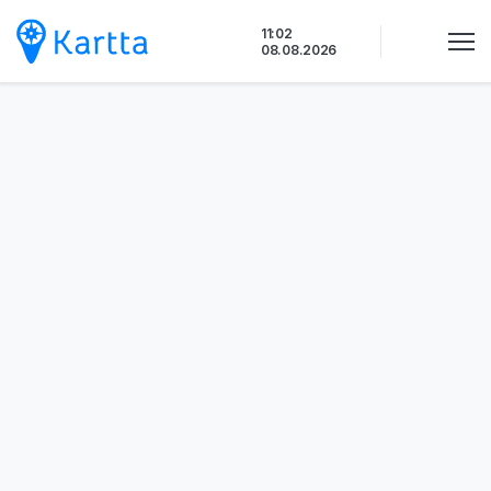
Siirry
11:02
sisältöön
08.08.2026