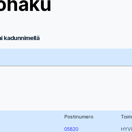
ohaku
ai kadunnimellä
Postinumero
Toim
05820
HYV