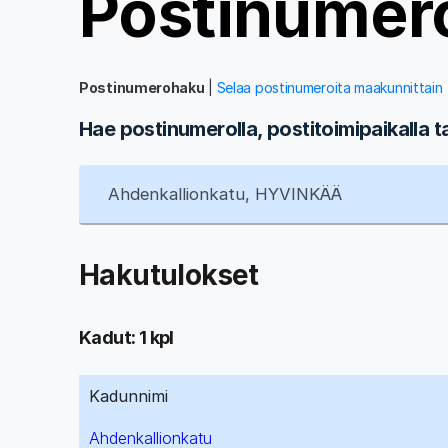
Postinumer
Postinumerohaku
|
Selaa postinumeroita maakunnittain
Hae postinumerolla, postitoimipaikalla t
Hakutulokset
Kadut: 1 kpl
Kadunnimi
Ahdenkallionkatu