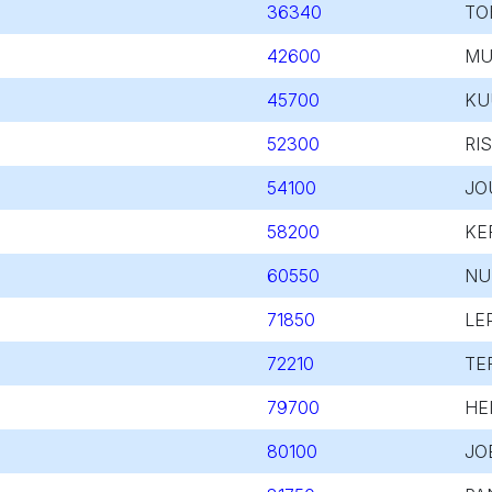
36340
TO
42600
MU
45700
KU
52300
RIS
54100
JO
58200
KE
60550
NU
71850
LE
72210
TE
79700
HE
80100
JO