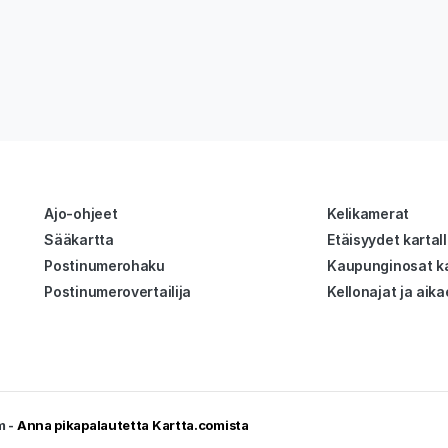
Ajo-ohjeet
Kelikamerat
Sääkartta
Etäisyydet kartal
Postinumerohaku
Kaupunginosat ka
Postinumerovertailija
Kellonajat ja aika
m -
Anna pikapalautetta Kartta.comista