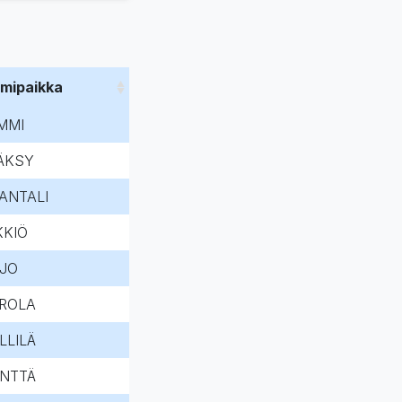
imipaikka
MMI
ÄKSY
ANTALI
KKIÖ
IJO
ROLA
LLILÄ
NTTÄ