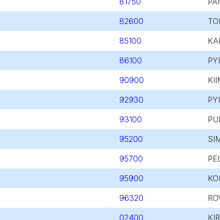
81750
PA
82600
TO
85100
KA
86100
PY
90900
KII
92930
PY
93100
PU
95200
SI
95700
PE
95900
KO
96320
RO
02400
KI