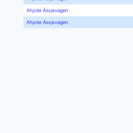
Ahjotie Ässjevägen
Ahjotie Ässjevägen