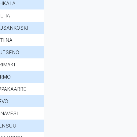
HKALA
LTIA
USANKOSKI
TIINA
UTSENO
RIMÄKI
RMO
PPÄKAARRE
RVO
INÄVESI
ENSUU