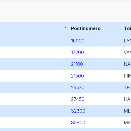
Postinumero
To
16900
LA
17200
VÄ
21100
NA
21500
PII
25570
TE
27450
HA
32300
ME
35800
MÄ