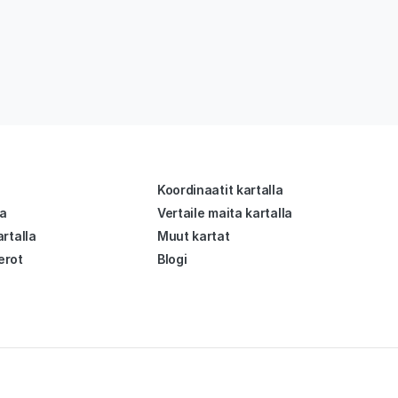
Koordinaatit kartalla
la
Vertaile maita kartalla
rtalla
Muut kartat
erot
Blogi