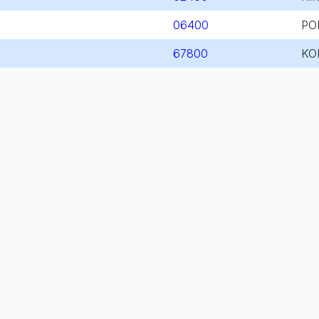
06400
PO
67800
KO