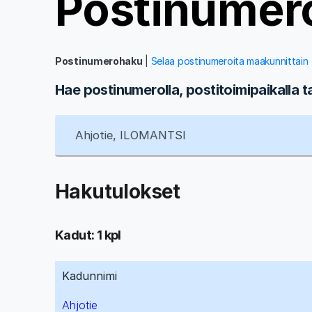
Postinumer
Postinumerohaku
|
Selaa postinumeroita maakunnittain
Hae postinumerolla, postitoimipaikalla t
Hakutulokset
Kadut: 1 kpl
Kadunnimi
Ahjotie