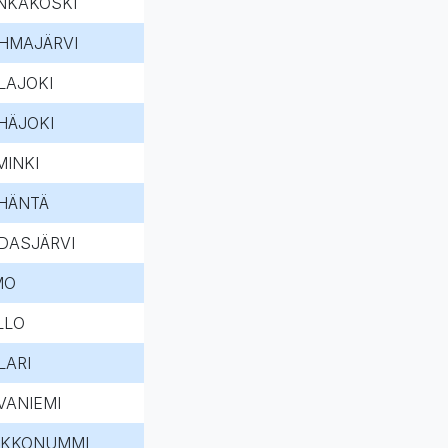
NKAKOSKI
HMAJÄRVI
LAJOKI
HÄJOKI
MINKI
HÄNTÄ
DASJÄRVI
MO
LLO
LARI
VANIEMI
RKKONUMMI