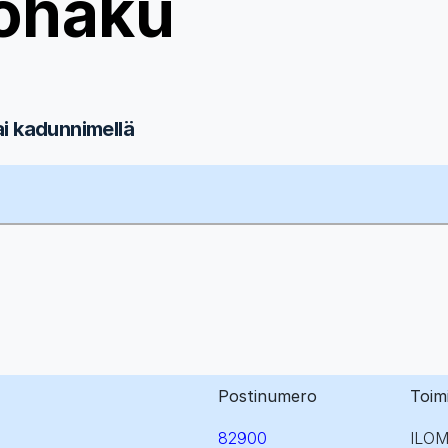
ohaku
ai kadunnimellä
Postinumero
Toim
82900
ILO