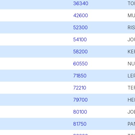
36340
TO
42600
MU
52300
RIS
54100
JO
58200
KE
60550
NU
71850
LE
72210
TE
79700
HE
80100
JO
81750
PA