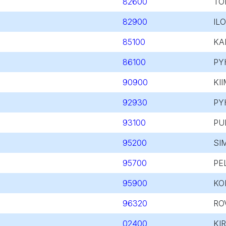
82600
TO
82900
IL
85100
KA
86100
PY
90900
KII
92930
PY
93100
PU
95200
SI
95700
PE
95900
KO
96320
RO
02400
KI