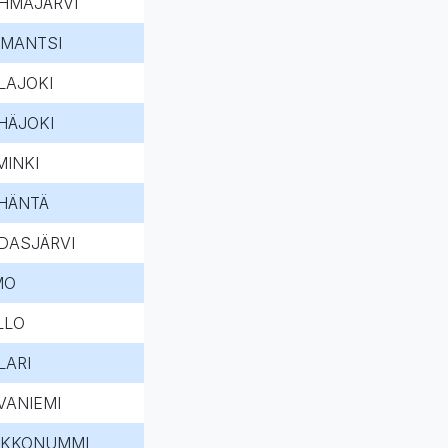
HMAJÄRVI
OMANTSI
LAJOKI
HÄJOKI
MINKI
HÄNTÄ
DASJÄRVI
MO
LLO
LARI
VANIEMI
RKKONUMMI