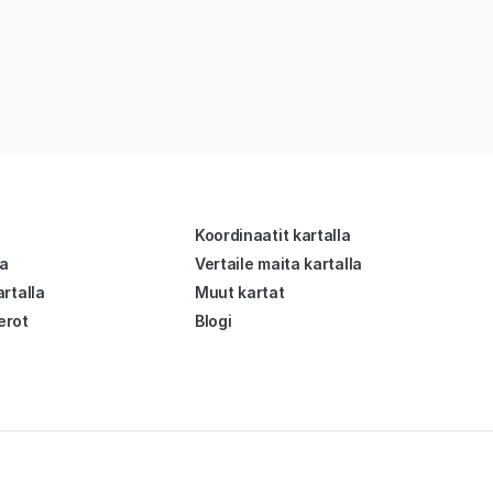
Koordinaatit kartalla
la
Vertaile maita kartalla
rtalla
Muut kartat
erot
Blogi