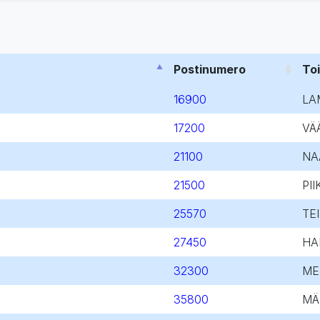
Postinumero
To
16900
LA
17200
VÄ
21100
NA
21500
PII
25570
TE
27450
HA
32300
ME
35800
MÄ