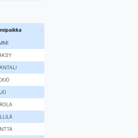
imipaikka
MMI
ÄKSY
ANTALI
KKIÖ
IJO
ROLA
LLILÄ
NTTÄ