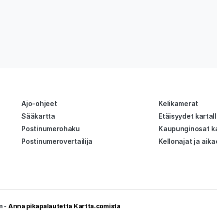
Ajo-ohjeet
Kelikamerat
Sääkartta
Etäisyydet kartal
Postinumerohaku
Kaupunginosat ka
Postinumerovertailija
Kellonajat ja aika
m -
Anna pikapalautetta Kartta.comista