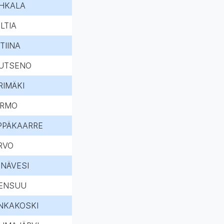
HKALA
LTIA
TIINA
UTSENO
RIMÄKI
RMO
PPÄKAARRE
RVO
INÄVESI
ENSUU
NKAKOSKI