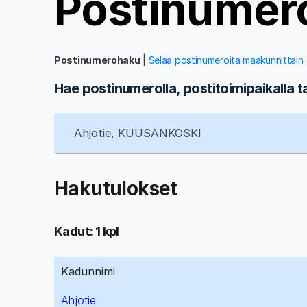
Postinumer
Postinumerohaku
|
Selaa postinumeroita maakunnittain
Hae postinumerolla, postitoimipaikalla t
Hakutulokset
Kadut: 1 kpl
Kadunnimi
Ahjotie