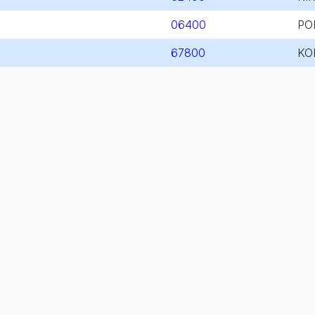
06400
PO
67800
KO