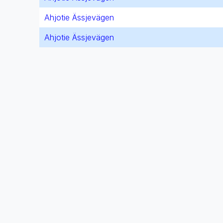
Ahjotie Ässjevägen
Ahjotie Ässjevägen