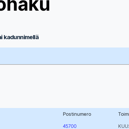
ohaku
ai kadunnimellä
Postinumero
Toim
45700
KUU