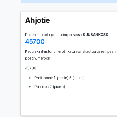
Ahjotie
Postinumero(t) postitoimipaikassa
KUUSANKOSKI
:
45700
Kadun kiinteistönumerot
(katu voi jakautua useampaan
postinumeroon)
:
45700
Parittomat: 1 (pienin) 5 (suurin)
Parilliset: 2 (pienin)