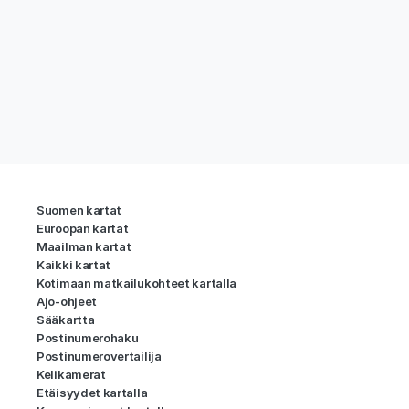
Suomen kartat
Euroopan kartat
Maailman kartat
Kaikki kartat
Kotimaan matkailukohteet kartalla
Ajo-ohjeet
Sääkartta
Postinumerohaku
Postinumerovertailija
Kelikamerat
Etäisyydet kartalla