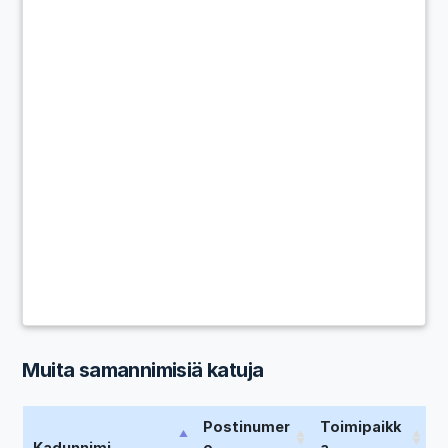
Muita samannimisiä katuja
Postinumer
Toimipaikk
Kadunnimi
o
a