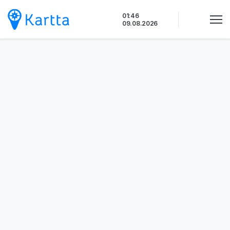
Siirry
01:46
sisältöön
09.08.2026