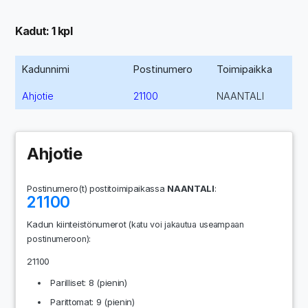
Kadut: 1 kpl
Kadunnimi
Postinumero
Toimipaikka
Ahjotie
21100
NAANTALI
Ahjotie
Postinumero(t) postitoimipaikassa
NAANTALI
:
21100
Kadun kiinteistönumerot
(katu voi jakautua useampaan
:
postinumeroon)
21100
Parilliset: 8 (pienin)
Parittomat: 9 (pienin)