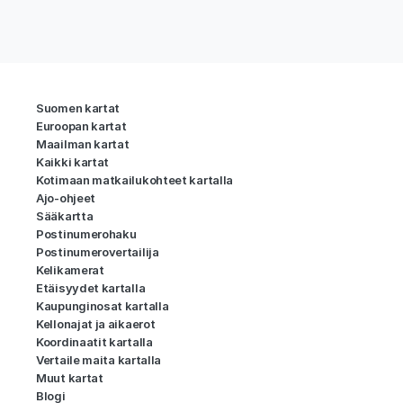
Suomen kartat
Euroopan kartat
Maailman kartat
Kaikki kartat
Kotimaan matkailukohteet kartalla
Ajo-ohjeet
Sääkartta
Postinumerohaku
Postinumerovertailija
Kelikamerat
Etäisyydet kartalla
Kaupunginosat kartalla
Kellonajat ja aikaerot
Koordinaatit kartalla
Vertaile maita kartalla
Muut kartat
Blogi