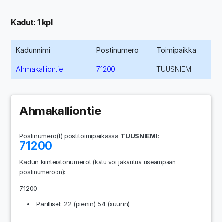
Kadut: 1 kpl
Kadunnimi
Postinumero
Toimipaikka
Ahmakalliontie
71200
TUUSNIEMI
Ahmakalliontie
Postinumero(t) postitoimipaikassa
TUUSNIEMI
:
71200
Kadun kiinteistönumerot
(katu voi jakautua useampaan
:
postinumeroon)
71200
Parilliset: 22 (pienin) 54 (suurin)