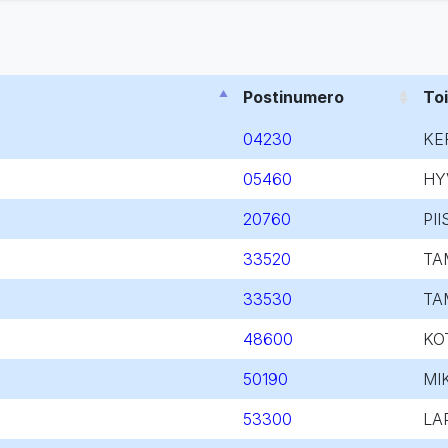
Postinumero
To
04230
KE
05460
HY
20760
PII
33520
TA
33530
TA
48600
KO
50190
MI
53300
LA