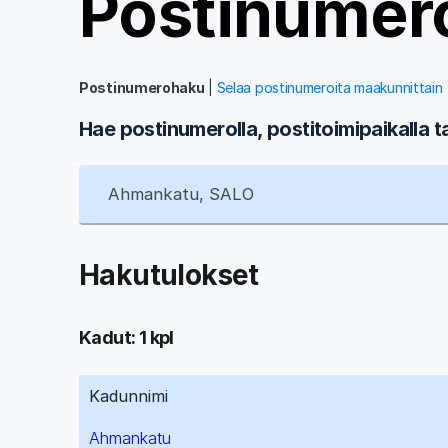
Postinumer
Postinumerohaku
|
Selaa postinumeroita maakunnittain
Hae postinumerolla, postitoimipaikalla t
Hakutulokset
Kadut: 1 kpl
Kadunnimi
Ahmankatu