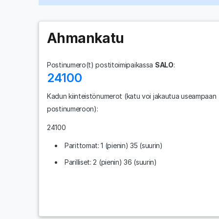
Ahmankatu
Postinumero(t) postitoimipaikassa
SALO
:
24100
Kadun kiinteistönumerot
(katu voi jakautua useampaan
postinumeroon)
:
24100
Parittomat: 1 (pienin) 35 (suurin)
Parilliset: 2 (pienin) 36 (suurin)