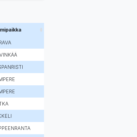
imipaikka
RAVA
VINKÄÄ
SPANRISTI
MPERE
MPERE
TKA
KKELI
PPEENRANTA