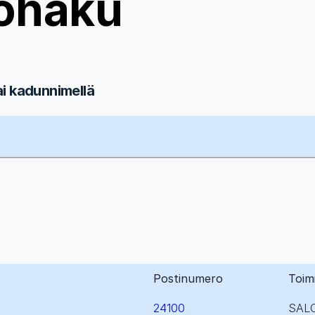
ohaku
ai kadunnimellä
Postinumero
Toim
24100
SAL