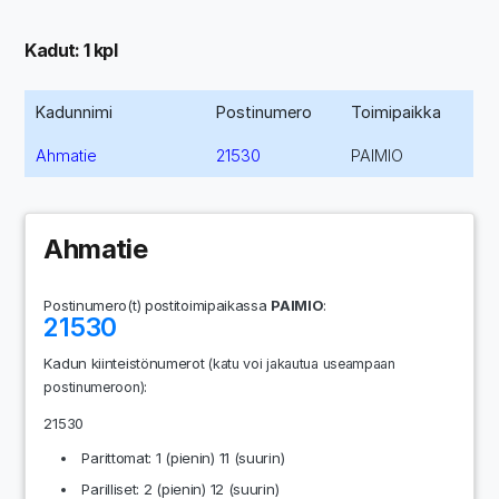
Kadut: 1 kpl
Kadunnimi
Postinumero
Toimipaikka
Ahmatie
21530
PAIMIO
Ahmatie
Postinumero(t) postitoimipaikassa
PAIMIO
:
21530
Kadun kiinteistönumerot
(katu voi jakautua useampaan
:
postinumeroon)
21530
Parittomat: 1 (pienin) 11 (suurin)
Parilliset: 2 (pienin) 12 (suurin)