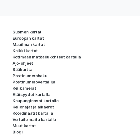
Suomen kartat
Euroopan kartat
Maailman kartat
Kaikki kartat
Kotimaan matkailukohteet kartalla
Ajo-ohjeet
Sääkartta
Postinumerohaku
Postinumerovertailija
Kelikamerat
Etäisyydet kartalla
Kaupunginosat kartalla
Kellonajat ja aikaerot
Koordinaatit kartalla
Vertaile maita kartalla
Muut kartat
Blogi