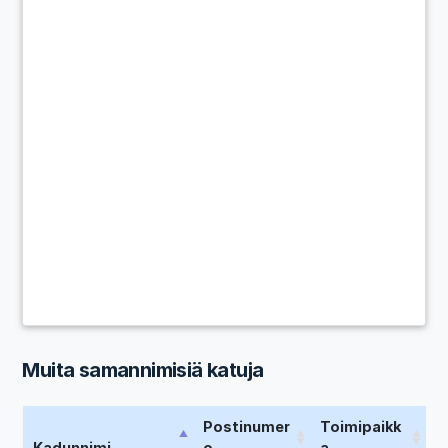
Muita samannimisiä katuja
Postinumer
Toimipaikk
Kadunnimi
o
a