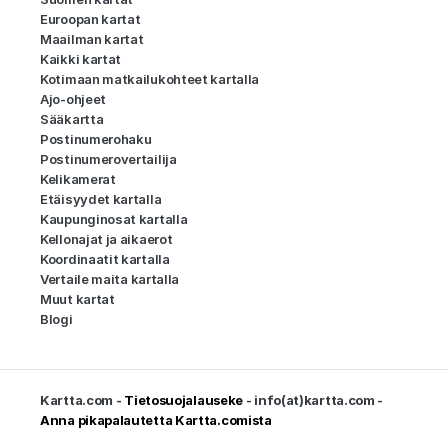
Euroopan kartat
Maailman kartat
Kaikki kartat
Kotimaan matkailukohteet kartalla
Ajo-ohjeet
Sääkartta
Postinumerohaku
Postinumerovertailija
Kelikamerat
Etäisyydet kartalla
Kaupunginosat kartalla
Kellonajat ja aikaerot
Koordinaatit kartalla
Vertaile maita kartalla
Muut kartat
Blogi
Kartta.com -
Tietosuojalauseke
- info(at)kartta.com -
Anna pikapalautetta Kartta.comista