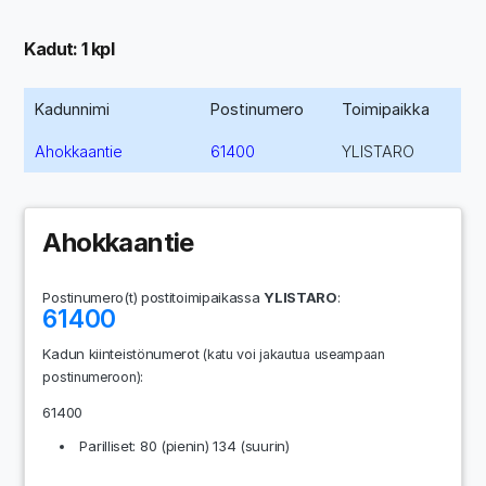
Kadut: 1 kpl
Kadunnimi
Postinumero
Toimipaikka
Ahokkaantie
61400
YLISTARO
Ahokkaantie
Postinumero(t) postitoimipaikassa
YLISTARO
:
61400
Kadun kiinteistönumerot
(katu voi jakautua useampaan
:
postinumeroon)
61400
Parilliset: 80 (pienin) 134 (suurin)