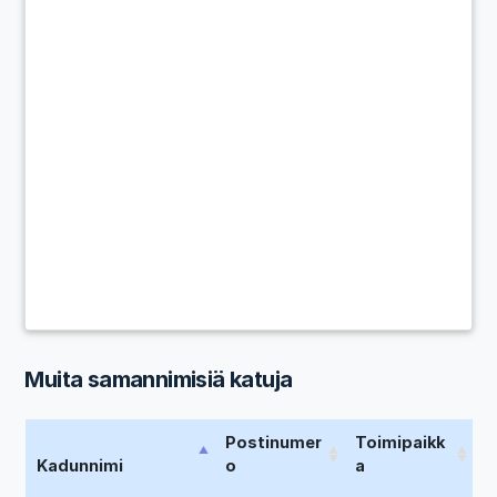
Muita samannimisiä katuja
Postinumer
Toimipaikk
Kadunnimi
o
a