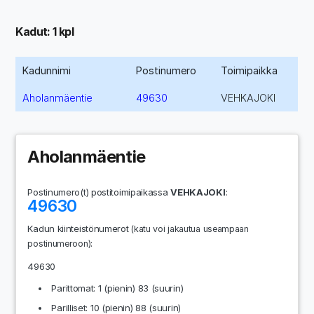
Kadut: 1 kpl
Kadunnimi
Postinumero
Toimipaikka
Aholanmäentie
49630
VEHKAJOKI
Aholanmäentie
Postinumero(t) postitoimipaikassa
VEHKAJOKI
:
49630
Kadun kiinteistönumerot
(katu voi jakautua useampaan
:
postinumeroon)
49630
Parittomat: 1 (pienin) 83 (suurin)
Parilliset: 10 (pienin) 88 (suurin)