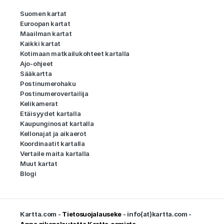
Suomen kartat
Euroopan kartat
Maailman kartat
Kaikki kartat
Kotimaan matkailukohteet kartalla
Ajo-ohjeet
Sääkartta
Postinumerohaku
Postinumerovertailija
Kelikamerat
Etäisyydet kartalla
Kaupunginosat kartalla
Kellonajat ja aikaerot
Koordinaatit kartalla
Vertaile maita kartalla
Muut kartat
Blogi
Kartta.com -
Tietosuojalauseke
- info(at)kartta.com -