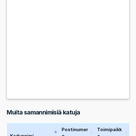
Muita samannimisiä katuja
Postinumer
Toimipaikk
Kadunnimi
o
a