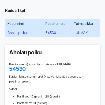
Kadut: 1 kpl
Kadunnimi
Postinumero
Toimipaikka
Aholanpolku
54530
LUUMÄKI
Aholanpolku
Postinumero(t) postitoimipaikassa
LUUMÄKI
:
54530
Kadun kiinteistönumerot
(katu voi jakautua useampaan
:
postinumeroon)
54530
Parilliset: 10 (pienin) 28 (suurin)
Parittomat: 31 (pienin)