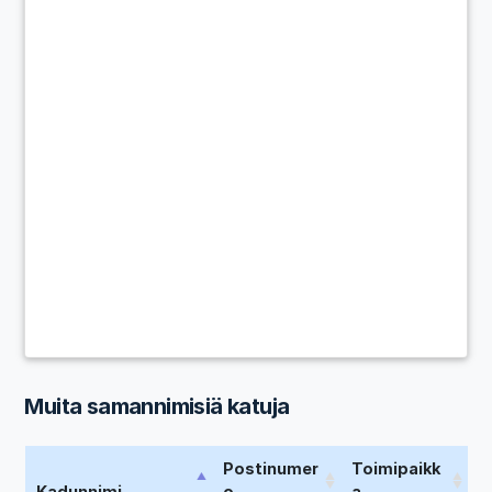
Muita samannimisiä katuja
Postinumer
Toimipaikk
Kadunnimi
o
a