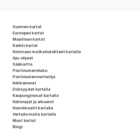
Suomen kartat
Euroopan kartat
Maailman kartat
Kaikki kartat
Kotimaan matkailukohteet kartalla
Ajo-ohjeet
Sääkartta
Postinumerohaku
Postinumerovertailija
Kelikamerat
Etäisyydet kartalla
Kaupunginosat kartalla
Kellonajat ja aikaerot
Koordinaatit kartalla
Vertaile maita kartalla
Muut kartat
Blogi