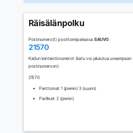
Räisälänpolku
Postinumero(t) postitoimipaikassa
SAUVO
:
21570
Kadun kiinteistönumerot
(katu voi jakautua useampaan
postinumeroon)
:
21570
Parittomat: 1 (pienin) 3 (suurin)
Parilliset: 2 (pienin)