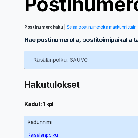
Postinumer
Postinumerohaku
|
Selaa postinumeroita maakunnittain
Hae postinumerolla, postitoimipaikalla t
Hakutulokset
Kadut: 1 kpl
Kadunnimi
Räisälänpolku