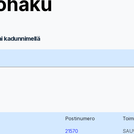
ohaku
ai kadunnimellä
Postinumero
Toim
21570
SAU