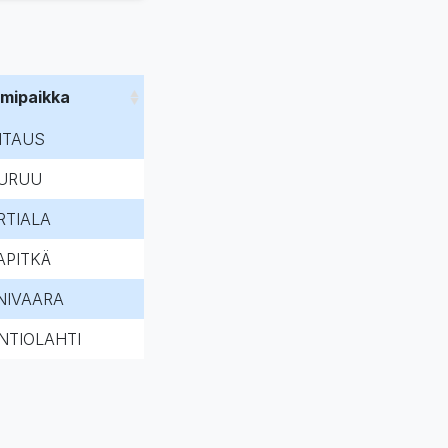
imipaikka
NTAUS
URUU
RTIALA
APITKÄ
INIVAARA
NTIOLAHTI