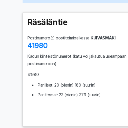
Räsäläntie
Postinumero(t) postitoimipaikassa
KUIVASMÄKI
:
41980
Kadun kiinteistönumerot
(katu voi jakautua useampaan
postinumeroon)
:
41980
Parilliset: 20 (pienin) 180 (suurin)
Parittomat: 23 (pienin) 379 (suurin)