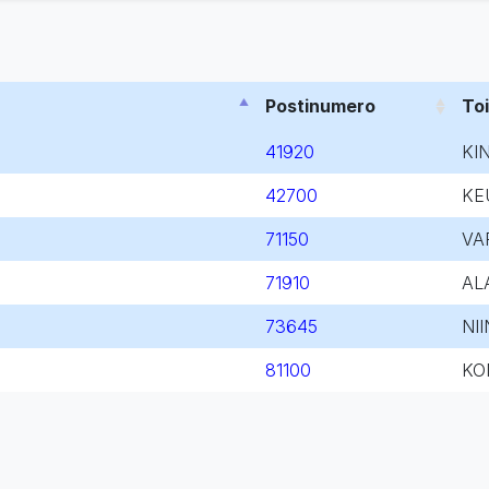
Postinumero
To
41920
KI
42700
KE
71150
VA
71910
AL
73645
NI
81100
KO