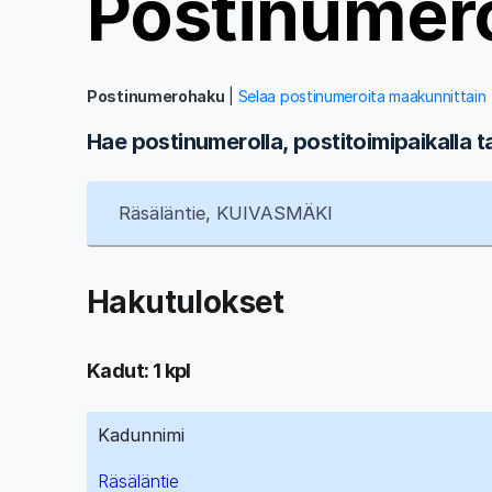
Postinumer
Postinumerohaku
|
Selaa postinumeroita maakunnittain
Hae postinumerolla, postitoimipaikalla t
Hakutulokset
Kadut: 1 kpl
Kadunnimi
Räsäläntie