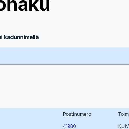
ohaku
ai kadunnimellä
Postinumero
Toim
41980
KUI