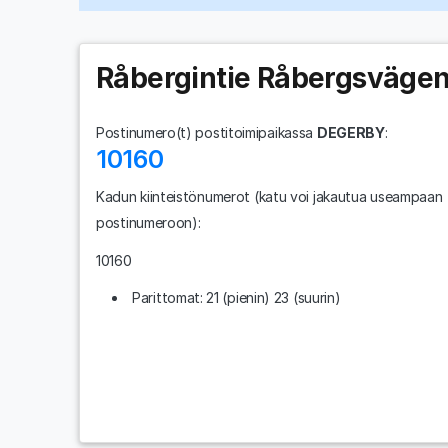
Råbergintie Råbergsväge
Postinumero(t) postitoimipaikassa
DEGERBY
:
10160
Kadun kiinteistönumerot
(katu voi jakautua useampaan
postinumeroon)
:
10160
Parittomat: 21 (pienin) 23 (suurin)