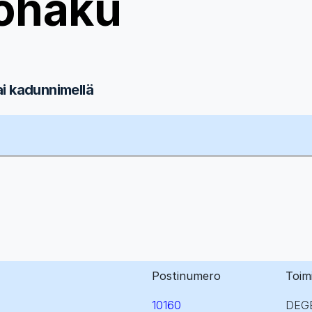
ohaku
ai kadunnimellä
Postinumero
Toim
10160
DEG