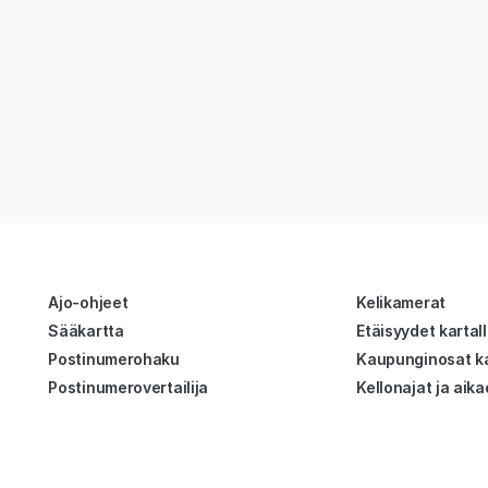
Ajo-ohjeet
Kelikamerat
Sääkartta
Etäisyydet kartal
Postinumerohaku
Kaupunginosat ka
Postinumerovertailija
Kellonajat ja aika