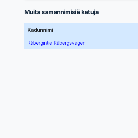
Muita samannimisiä katuja
Kadunnimi
Råbergintie Råbergsvägen