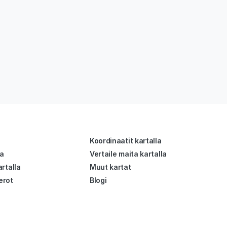
Koordinaatit kartalla
la
Vertaile maita kartalla
rtalla
Muut kartat
erot
Blogi