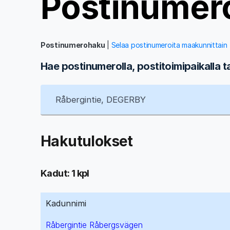
Postinumer
Postinumerohaku
|
Selaa postinumeroita maakunnittain
Hae postinumerolla, postitoimipaikalla t
Hakutulokset
Kadut: 1 kpl
Kadunnimi
Råbergintie Råbergsvägen