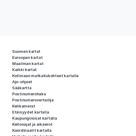
Suomen kartat
Euroopan kartat
Maailman kartat
Kaikki kartat
Kotimaan matkailukohteet kartalla
Ajo-ohjeet
Sääkartta
Postinumerohaku
Postinumerovertailija
Kelikamerat
Etäisyydet kartalla
Kaupunginosat kartalla
Kellonajat ja aikaerot
Koordinaatit kartalla