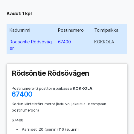
Kadut: 1 kpl
Kadunnimi
Postinumero
Toimipaikka
Rödsöntie Rödsöväg
67400
KOKKOLA
en
Rödsöntie Rödsövägen
Postinumero(t) postitoimipaikassa
KOKKOLA
:
67400
Kadun kiinteistönumerot
(katu voi jakautua useampaan
:
postinumeroon)
67400
Parilliset: 20 (pienin) 116 (suurin)