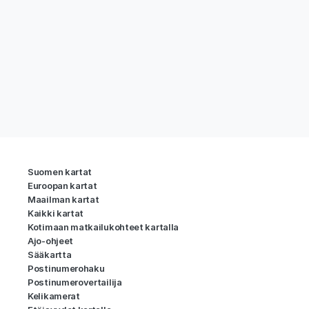
Suomen kartat
Euroopan kartat
Maailman kartat
Kaikki kartat
Kotimaan matkailukohteet kartalla
Ajo-ohjeet
Sääkartta
Postinumerohaku
Postinumerovertailija
Kelikamerat