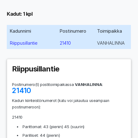
Kadut: 1 kpl
Kadunnimi
Postinumero
Toimipaikka
Riippusillantie
21410
VANHALINNA
Riippusillantie
Postinumero(t) postitoimipaikassa
VANHALINNA
:
21410
Kadun kiinteistönumerot
(katu voi jakautua useampaan
:
postinumeroon)
21410
Parittomat: 43 (pienin) 45 (suurin)
Parilliset: 44 (pienin)