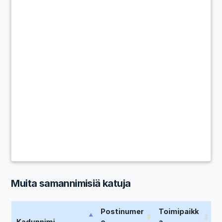
Muita samannimisiä katuja
Postinumer
Toimipaikk
Kadunnimi
o
a