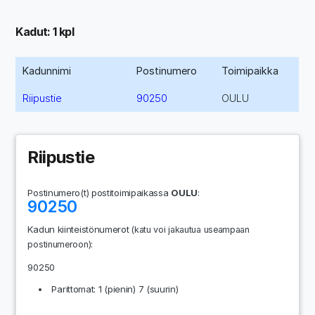
Kadut: 1 kpl
Kadunnimi
Postinumero
Toimipaikka
Riipustie
90250
OULU
Riipustie
Postinumero(t) postitoimipaikassa
OULU
:
90250
Kadun kiinteistönumerot
(katu voi jakautua useampaan
:
postinumeroon)
90250
Parittomat: 1 (pienin) 7 (suurin)