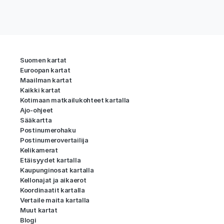
Suomen kartat
Euroopan kartat
Maailman kartat
Kaikki kartat
Kotimaan matkailukohteet kartalla
Ajo-ohjeet
Sääkartta
Postinumerohaku
Postinumerovertailija
Kelikamerat
Etäisyydet kartalla
Kaupunginosat kartalla
Kellonajat ja aikaerot
Koordinaatit kartalla
Vertaile maita kartalla
Muut kartat
Blogi