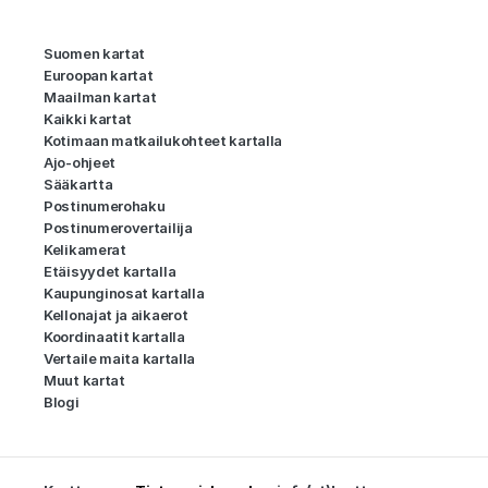
Suomen kartat
Euroopan kartat
Maailman kartat
Kaikki kartat
Kotimaan matkailukohteet kartalla
Ajo-ohjeet
Sääkartta
Postinumerohaku
Postinumerovertailija
Kelikamerat
Etäisyydet kartalla
Kaupunginosat kartalla
Kellonajat ja aikaerot
Koordinaatit kartalla
Vertaile maita kartalla
Muut kartat
Blogi