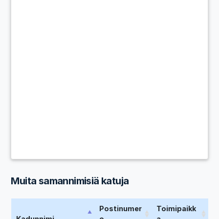
Muita samannimisiä katuja
Postinumer
Toimipaikk
Kadunnimi
o
a