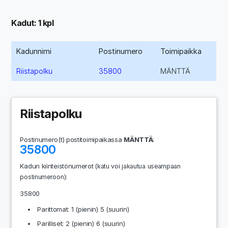
Kadut: 1 kpl
Kadunnimi
Postinumero
Toimipaikka
Riistapolku
35800
MÄNTTÄ
Riistapolku
Postinumero(t) postitoimipaikassa
MÄNTTÄ
:
35800
Kadun kiinteistönumerot
(katu voi jakautua useampaan
:
postinumeroon)
35800
Parittomat: 1 (pienin) 5 (suurin)
Parilliset: 2 (pienin) 6 (suurin)