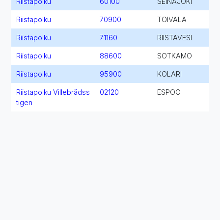
Riistapolku
60100
SEINÄJOKI
Riistapolku
70900
TOIVALA
Riistapolku
71160
RIISTAVESI
Riistapolku
88600
SOTKAMO
Riistapolku
95900
KOLARI
Riistapolku Villebrådss
02120
ESPOO
tigen