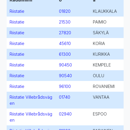
Riistatie
01820
KLAUKKALA
Riistatie
21530
PAIMIO
Riistatie
27820
SÄKYLÄ
Riistatie
45610
KORIA
Riistatie
61300
KURIKKA
Riistatie
90450
KEMPELE
Riistatie
90540
OULU
Riistatie
96100
ROVANIEMI
Riistatie Villebrådsväg
01740
VANTAA
en
Riistatie Villebrådsväg
02940
ESPOO
en