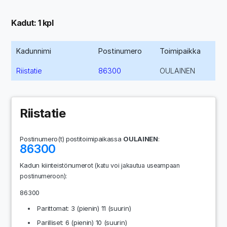
Kadut: 1 kpl
Kadunnimi
Postinumero
Toimipaikka
Riistatie
86300
OULAINEN
Riistatie
Postinumero(t) postitoimipaikassa
OULAINEN
:
86300
Kadun kiinteistönumerot
(katu voi jakautua useampaan
:
postinumeroon)
86300
Parittomat: 3 (pienin) 11 (suurin)
Parilliset: 6 (pienin) 10 (suurin)