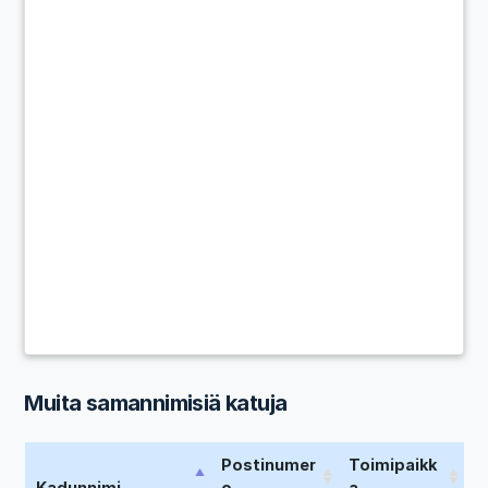
Muita samannimisiä katuja
Postinumer
Toimipaikk
Kadunnimi
o
a