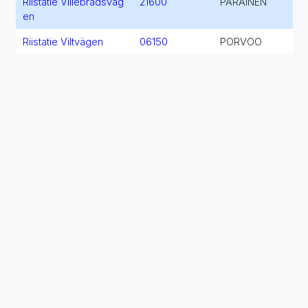
Riistatie Villebrådsväg
21600
PARAINEN
en
Riistatie Viltvägen
06150
PORVOO