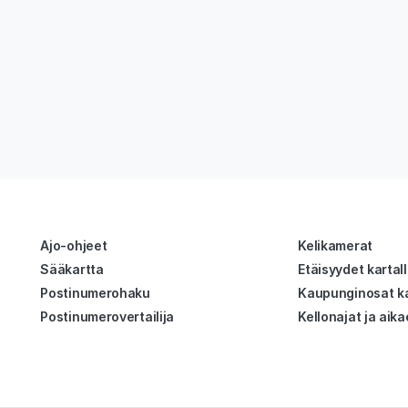
Ajo-ohjeet
Kelikamerat
Sääkartta
Etäisyydet kartal
Postinumerohaku
Kaupunginosat ka
Postinumerovertailija
Kellonajat ja aika