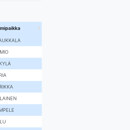
imipaikka
AUKKALA
IMIO
KYLÄ
RIA
RIKKA
LAINEN
MPELE
LU