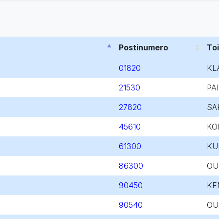
Postinumero
To
01820
KL
21530
PA
27820
SÄ
45610
KO
61300
KU
86300
OU
90450
KE
90540
OU