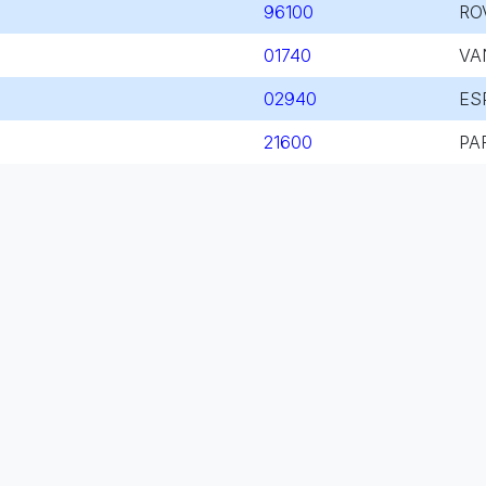
96100
RO
01740
VA
02940
ES
21600
PA