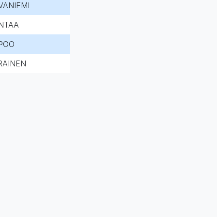
VANIEMI
NTAA
POO
RAINEN