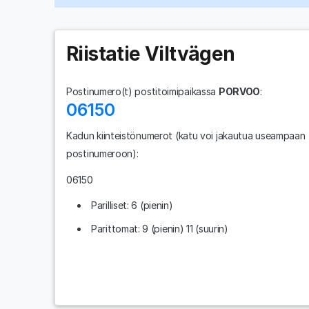
Riistatie Viltvägen
Postinumero(t) postitoimipaikassa
PORVOO
:
06150
Kadun kiinteistönumerot
(katu voi jakautua useampaan
postinumeroon)
:
06150
Parilliset: 6 (pienin)
Parittomat: 9 (pienin) 11 (suurin)