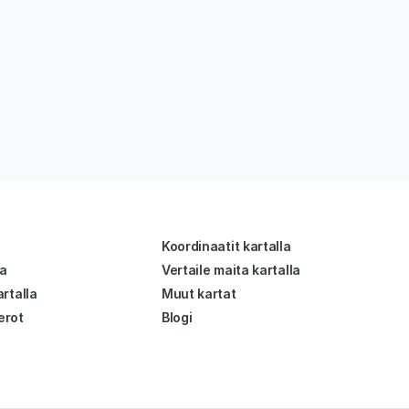
Koordinaatit kartalla
la
Vertaile maita kartalla
rtalla
Muut kartat
erot
Blogi