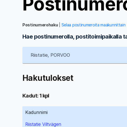
Postinumer
Postinumerohaku
|
Selaa postinumeroita maakunnittain
Hae postinumerolla, postitoimipaikalla t
Hakutulokset
Kadut: 1 kpl
Kadunnimi
Riistatie Viltvägen