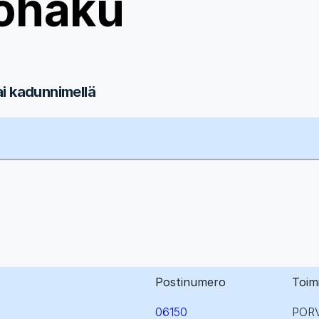
ohaku
ai kadunnimellä
Postinumero
Toim
06150
POR