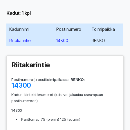
Kadut: 1 kpl
Kadunnimi
Postinumero
Toimipaikka
Riitakarintie
14300
RENKO
Riitakarintie
Postinumero(t) postitoimipaikassa
RENKO
:
14300
Kadun kiinteistönumerot
(katu voi jakautua useampaan
:
postinumeroon)
14300
Parittomat: 75 (pienin) 125 (suurin)