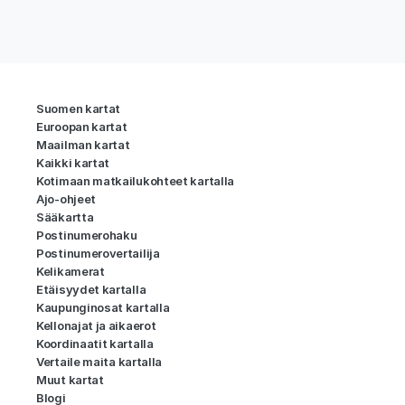
Suomen kartat
Euroopan kartat
Maailman kartat
Kaikki kartat
Kotimaan matkailukohteet kartalla
Ajo-ohjeet
Sääkartta
Postinumerohaku
Postinumerovertailija
Kelikamerat
Etäisyydet kartalla
Kaupunginosat kartalla
Kellonajat ja aikaerot
Koordinaatit kartalla
Vertaile maita kartalla
Muut kartat
Blogi