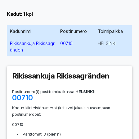
Kadut: 1 kpl
Kadunnimi
Postinumero
Toimipaikka
Rikissankuja Rikissagr
00710
HELSINKI
änden
Rikissankuja Rikissagränden
Postinumero(t) postitoimipaikassa
HELSINKI
:
00710
Kadun kiinteistönumerot
(katu voi jakautua useampaan
:
postinumeroon)
00710
Parittomat: 3 (pienin)