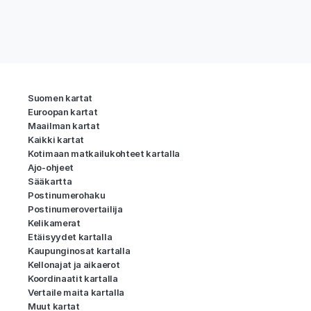
Suomen kartat
Euroopan kartat
Maailman kartat
Kaikki kartat
Kotimaan matkailukohteet kartalla
Ajo-ohjeet
Sääkartta
Postinumerohaku
Postinumerovertailija
Kelikamerat
Etäisyydet kartalla
Kaupunginosat kartalla
Kellonajat ja aikaerot
Koordinaatit kartalla
Vertaile maita kartalla
Muut kartat