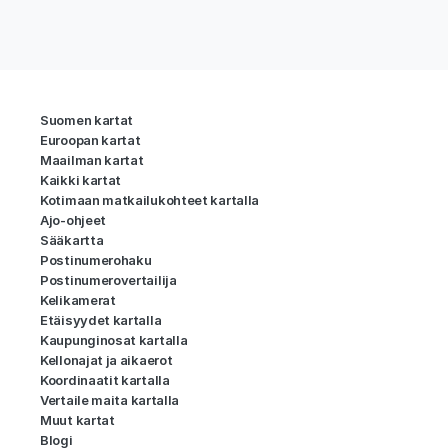
Suomen kartat
Euroopan kartat
Maailman kartat
Kaikki kartat
Kotimaan matkailukohteet kartalla
Ajo-ohjeet
Sääkartta
Postinumerohaku
Postinumerovertailija
Kelikamerat
Etäisyydet kartalla
Kaupunginosat kartalla
Kellonajat ja aikaerot
Koordinaatit kartalla
Vertaile maita kartalla
Muut kartat
Blogi