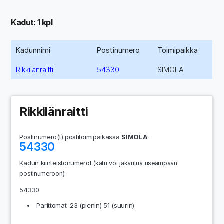
Kadut: 1 kpl
Kadunnimi
Postinumero
Toimipaikka
Rikkilänraitti
54330
SIMOLA
Rikkilänraitti
Postinumero(t) postitoimipaikassa
SIMOLA
:
54330
Kadun kiinteistönumerot
(katu voi jakautua useampaan
:
postinumeroon)
54330
Parittomat: 23 (pienin) 51 (suurin)