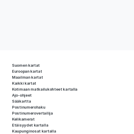
Suomen kartat
Euroopan kartat
Maailman kartat
Kaikki kartat
Kotimaan matkailukohteet kartalla
Ajo-ohjeet
Sääkartta
Postinumerohaku
Postinumerovertailija
Kelikamerat
Etäisyydet kartalla
Kaupunginosat kartalla