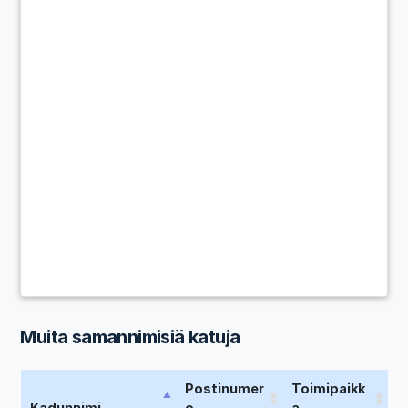
Muita samannimisiä katuja
Postinumer
Toimipaikk
Kadunnimi
o
a