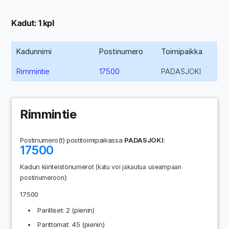
Kadut: 1 kpl
Kadunnimi
Postinumero
Toimipaikka
Rimmintie
17500
PADASJOKI
Rimmintie
Postinumero(t) postitoimipaikassa
PADASJOKI
:
17500
Kadun kiinteistönumerot
(katu voi jakautua useampaan
:
postinumeroon)
17500
Parilliset: 2 (pienin)
Parittomat: 45 (pienin)