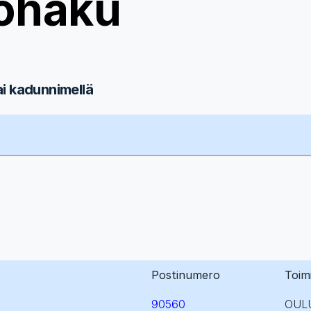
ohaku
ai kadunnimellä
Postinumero
Toim
90560
OUL