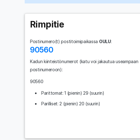
Rimpitie
Postinumero(t) postitoimipaikassa
OULU
:
90560
Kadun kiinteistönumerot
(katu voi jakautua useampaan
postinumeroon)
:
90560
Parittomat: 1 (pienin) 29 (suurin)
Parilliset: 2 (pienin) 20 (suurin)