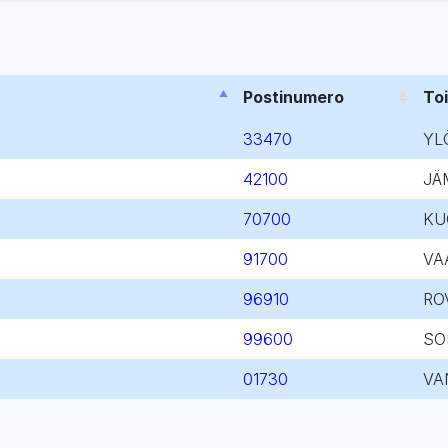
Postinumero
To
33470
YL
42100
JÄ
70700
KU
91700
VA
96910
RO
99600
SO
01730
VA