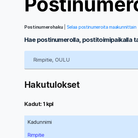
Postinumer
Postinumerohaku
|
Selaa postinumeroita maakunnittain
Hae postinumerolla, postitoimipaikalla t
Hakutulokset
Kadut: 1 kpl
Kadunnimi
Rimpitie