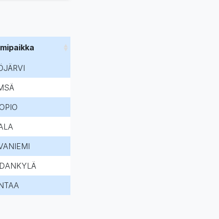
imipaikka
ÖJÄRVI
MSÄ
OPIO
ALA
VANIEMI
DANKYLÄ
NTAA