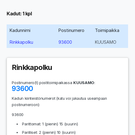
Kadut: 1 kpl
Kadunnimi
Postinumero
Toimipaikka
Rinkkapolku
93600
KUUSAMO
Rinkkapolku
Postinumero(t) postitoimipaikassa
KUUSAMO
:
93600
Kadun kiinteistönumerot
(katu voi jakautua useampaan
:
postinumeroon)
93600
Parittomat: 1 (pienin) 15 (suurin)
Parilliset: 2 (pienin) 10 (suurin)