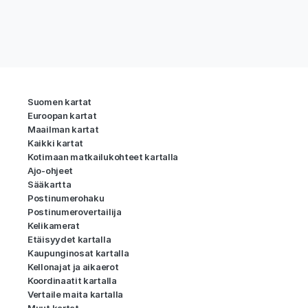
Suomen kartat
Euroopan kartat
Maailman kartat
Kaikki kartat
Kotimaan matkailukohteet kartalla
Ajo-ohjeet
Sääkartta
Postinumerohaku
Postinumerovertailija
Kelikamerat
Etäisyydet kartalla
Kaupunginosat kartalla
Kellonajat ja aikaerot
Koordinaatit kartalla
Vertaile maita kartalla