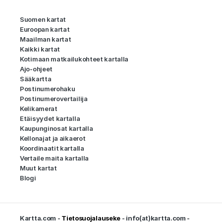
Suomen kartat
Euroopan kartat
Maailman kartat
Kaikki kartat
Kotimaan matkailukohteet kartalla
Ajo-ohjeet
Sääkartta
Postinumerohaku
Postinumerovertailija
Kelikamerat
Etäisyydet kartalla
Kaupunginosat kartalla
Kellonajat ja aikaerot
Koordinaatit kartalla
Vertaile maita kartalla
Muut kartat
Blogi
Kartta.com -
Tietosuojalauseke
- info(at)kartta.com -