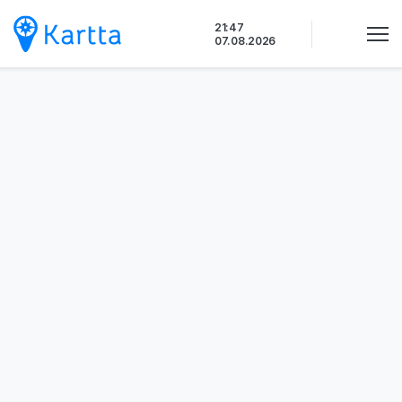
Siirry
21:47
sisältöön
07.08.2026