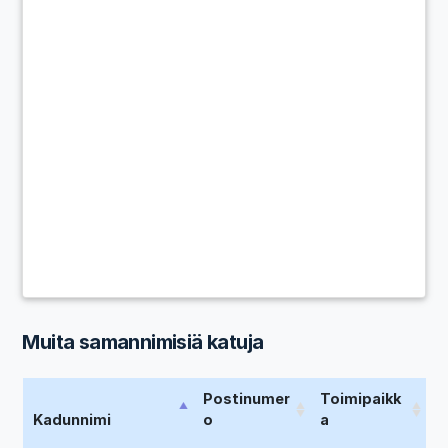
Muita samannimisiä katuja
Postinumer
Toimipaikk
Kadunnimi
o
a