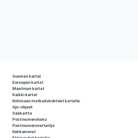
Suomen kartat
Euroopan kartat
Maailman kartat
Kaikki kartat
Kotimaan matkailukohteet kartalla
Ajo-ohjeet
Sääkartta
Postinumerohaku
Postinumerovertailija
Kelikamerat
Etäisyydet kartalla