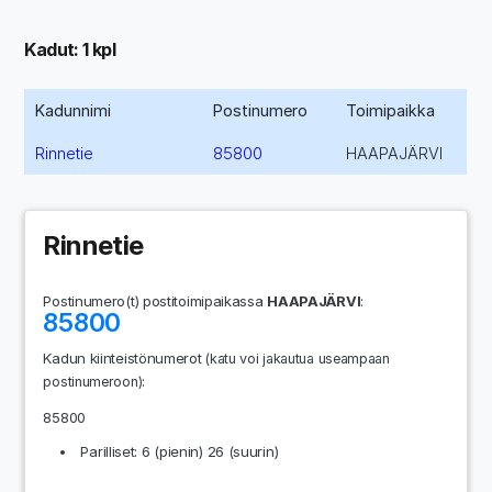
Kadut: 1 kpl
Kadunnimi
Postinumero
Toimipaikka
Rinnetie
85800
HAAPAJÄRVI
Rinnetie
Postinumero(t) postitoimipaikassa
HAAPAJÄRVI
:
85800
Kadun kiinteistönumerot
(katu voi jakautua useampaan
:
postinumeroon)
85800
Parilliset: 6 (pienin) 26 (suurin)