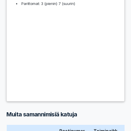
Parittomat: 3 (pienin) 7 (suurin)
Muita samannimisiä katuja
Postinumer
Toimipaikk