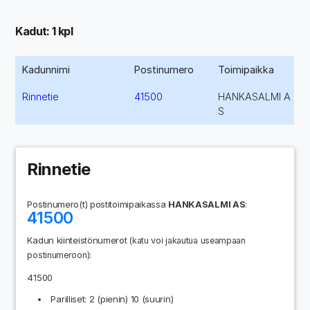
Kadut: 1 kpl
Kadunnimi
Postinumero
Toimipaikka
Rinnetie
41500
HANKASALMI A
S
Rinnetie
Postinumero(t) postitoimipaikassa
HANKASALMI AS
:
41500
Kadun kiinteistönumerot
(katu voi jakautua useampaan
:
postinumeroon)
41500
Parilliset: 2 (pienin) 10 (suurin)