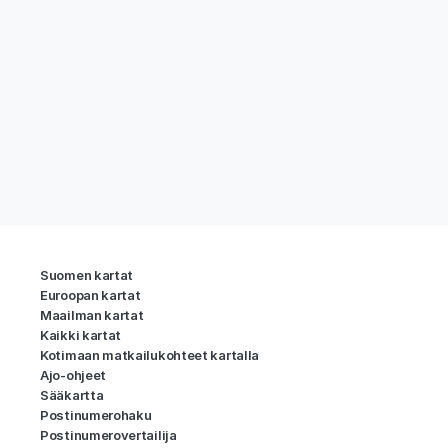
Suomen kartat
Euroopan kartat
Maailman kartat
Kaikki kartat
Kotimaan matkailukohteet kartalla
Ajo-ohjeet
Sääkartta
Postinumerohaku
Postinumerovertailija