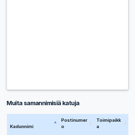
Muita samannimisiä katuja
Postinumer
Toimipaikk
Kadunnimi
o
a