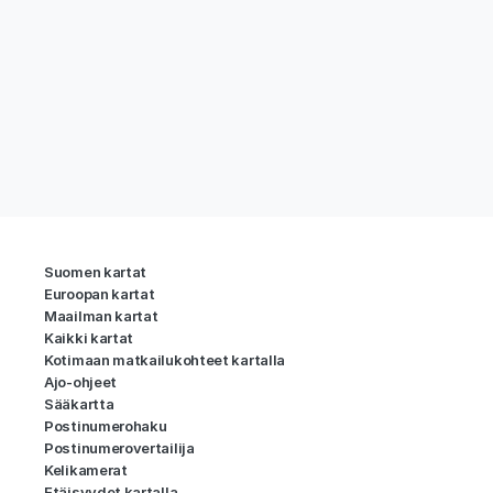
Suomen kartat
Euroopan kartat
Maailman kartat
Kaikki kartat
Kotimaan matkailukohteet kartalla
Ajo-ohjeet
Sääkartta
Postinumerohaku
Postinumerovertailija
Kelikamerat
Etäisyydet kartalla