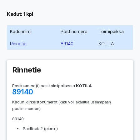
Kadut: 1 kpl
Kadunnimi
Postinumero
Toimipaikka
Rinnetie
89140
KOTILA
Rinnetie
Postinumero(t) postitoimipaikassa
KOTILA
:
89140
Kadun kiinteistönumerot
(katu voi jakautua useampaan
:
postinumeroon)
89140
Parilliset: 2 (pienin)