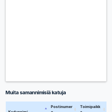
Muita samannimisiä katuja
Postinumer
Toimipaikk
Kadunnimi
o
a