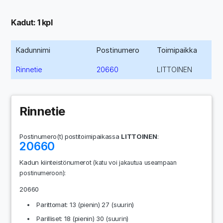
Kadut: 1 kpl
Kadunnimi
Postinumero
Toimipaikka
Rinnetie
20660
LITTOINEN
Rinnetie
Postinumero(t) postitoimipaikassa
LITTOINEN
:
20660
Kadun kiinteistönumerot
(katu voi jakautua useampaan
:
postinumeroon)
20660
Parittomat: 13 (pienin) 27 (suurin)
Parilliset: 18 (pienin) 30 (suurin)