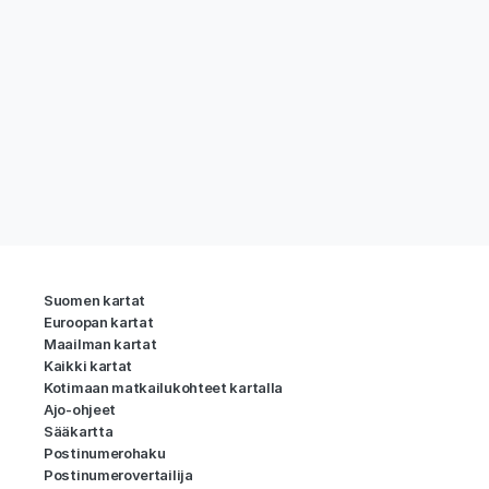
Suomen kartat
Euroopan kartat
Maailman kartat
Kaikki kartat
Kotimaan matkailukohteet kartalla
Ajo-ohjeet
Sääkartta
Postinumerohaku
Postinumerovertailija