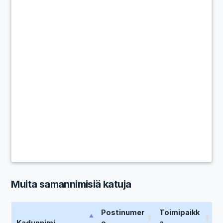
Muita samannimisiä katuja
Postinumer
Toimipaikk
Kadunnimi
o
a