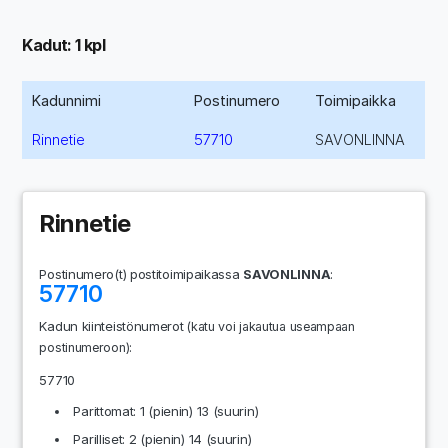
Kadut: 1 kpl
Kadunnimi
Postinumero
Toimipaikka
Rinnetie
57710
SAVONLINNA
Rinnetie
Postinumero(t) postitoimipaikassa
SAVONLINNA
:
57710
Kadun kiinteistönumerot
(katu voi jakautua useampaan
:
postinumeroon)
57710
Parittomat: 1 (pienin) 13 (suurin)
Parilliset: 2 (pienin) 14 (suurin)