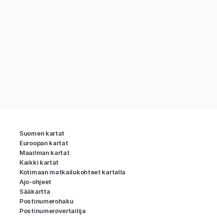
Suomen kartat
Euroopan kartat
Maailman kartat
Kaikki kartat
Kotimaan matkailukohteet kartalla
Ajo-ohjeet
Sääkartta
Postinumerohaku
Postinumerovertailija